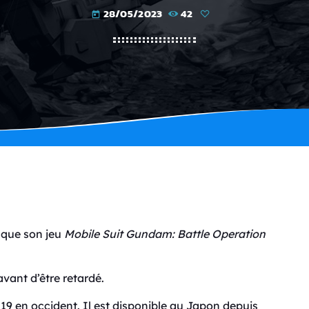
28/05/2023
42
today
 que son jeu
Mobile Suit Gundam
: Battle Operation
avant d’être retardé.
2019 en occident. Il est disponible au Japon depuis