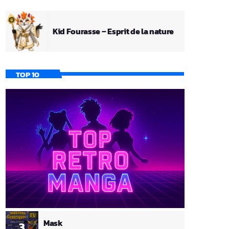
Kid Fourasse – Esprit de la nature
TOP 10
Mask
3