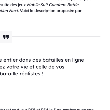
e suite des jeux
Mobile Suit Gundam
: Battle
ation Next
. Voici la description proposée par
 entier dans des batailles en ligne
z votre vie et celle de vos
taille réalistes !
iry
est sorti sur PS5 et PS4 le 5 novembre avec son