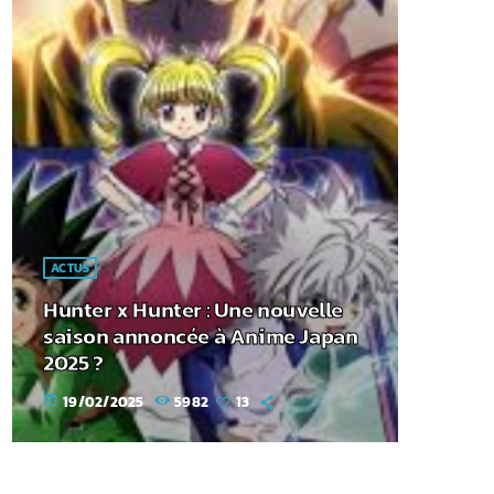
ACTUS
Hunter x Hunter : Une nouvelle
saison annoncée à Anime Japan
2025 ?
19/02/2025
5982
13
today