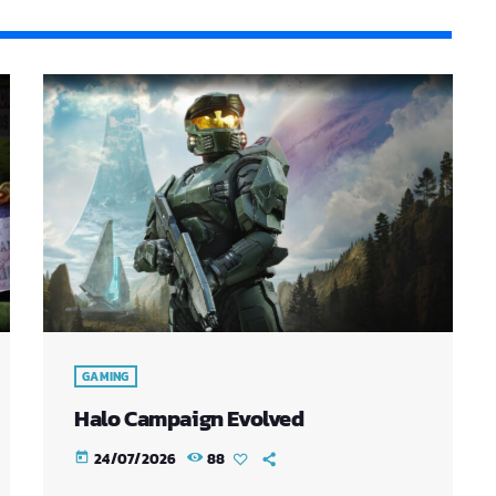
GAMING
Halo Campaign Evolved
24/07/2026
88
today