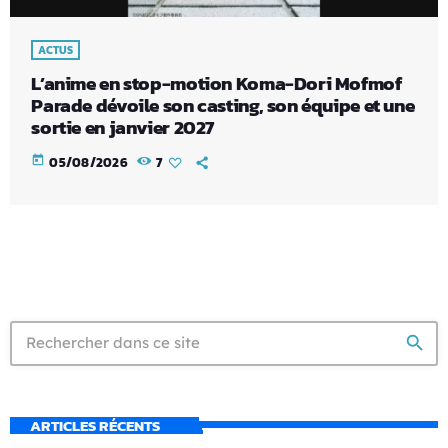
ACTUS
L’anime en stop-motion Koma-Dori Mofmof
Parade dévoile son casting, son équipe et une
sortie en janvier 2027
today
05/08/2026
7
search
ARTICLES RÉCENTS