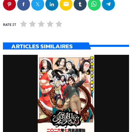
email
RATE IT
ARTICLES SIMILAIRES