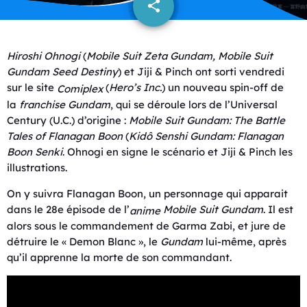
share
email
Hiroshi Ohnogi
(
Mobile Suit Zeta Gundam
,
Mobile Suit
Gundam Seed Destiny
) et Jiji & Pinch ont sorti vendredi
sur le site
(
Hero’s Inc.
) un nouveau spin-off de
Comiplex
la
franchise
Gundam
, qui se déroule lors de l’Universal
Century (U.C.) d’origine :
Mobile Suit Gundam
: The Battle
Tales of Flanagan Boon
(
Kidô Senshi
Gundam
: Flanagan
Boon Senki
. Ohnogi en signe le scénario et Jiji & Pinch les
illustrations.
On y suivra Flanagan Boon, un personnage qui apparait
dans le 28e épisode de l’
Mobile Suit Gundam
. Il est
anime
alors sous le commandement de Garma Zabi, et jure de
détruire le « Demon Blanc », le
Gundam
lui-même, après
qu’il apprenne la morte de son commandant.