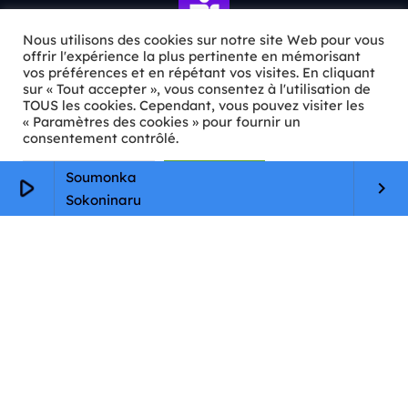
Nous utilisons des cookies sur notre site Web pour vous
offrir l'expérience la plus pertinente en mémorisant
vos préférences et en répétant vos visites. En cliquant
sur « Tout accepter », vous consentez à l'utilisation de
ℹ️ INFOS PRATIQUES
TOUS les cookies. Cependant, vous pouvez visiter les
« Paramètres des cookies » pour fournir un
✉️
Contact
consentement contrôlé.
🦊
Qui sommes-nous ?
Paramètres Cookie
Tout accepter
Soumonka
play_arrow
keyboard_arrow_right
Sokoninaru
📄
Mentions légales
🔒
Confidentialité
🛡️
RGPD
Copyright © 2026 Animkids. Tous droits réservés.