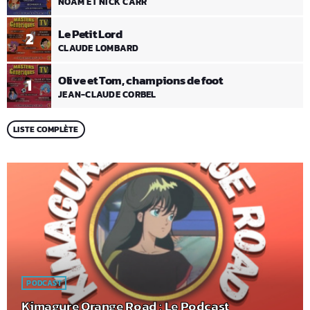
NOAM ET NICK CARR
Le Petit Lord
2
CLAUDE LOMBARD
Olive et Tom, champions de foot
1
JEAN-CLAUDE CORBEL
LISTE COMPLÈTE
PODCAST
Kimagure Orange Road : Le Podcast