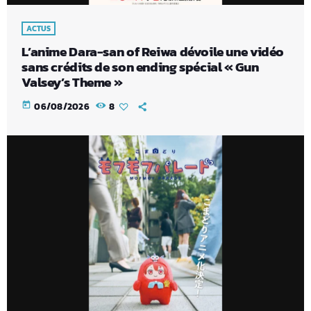
ACTUS
L’anime Dara-san of Reiwa dévoile une vidéo
sans crédits de son ending spécial « Gun
Valsey’s Theme »
today
06/08/2026
8