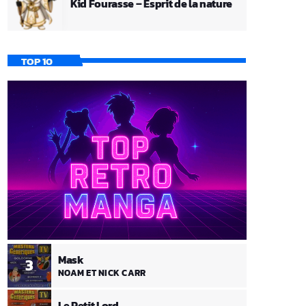
Kid Fourasse – Esprit de la nature
TOP 10
Mask
3
NOAM ET NICK CARR
Le Petit Lord