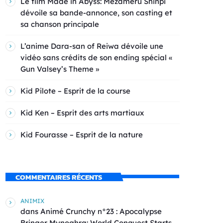
Le film Made in Abyss: Mezameru Shinpi
dévoile sa bande-annonce, son casting et
sa chanson principale
L’anime Dara-san of Reiwa dévoile une
vidéo sans crédits de son ending spécial «
Gun Valsey’s Theme »
Kid Pilote – Esprit de la course
Kid Ken – Esprit des arts martiaux
Kid Fourasse – Esprit de la nature
COMMENTAIRES RÉCENTS
ANIMIX
dans
Animé Crunchy n°23 : Apocalypse
Bringer Mynoghra: World Conquest Starts