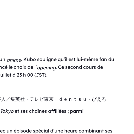
 un
. Kubo souligne qu’il est lui-même fan du
anime
cé le choix de l’
. Ce second cours de
opening
juillet à 23 h 00 (JST).
帯人／集英社・テレビ東京・ｄｅｎｔｓｕ・ぴえろ
 Tokyo
et ses chaînes affiliées ; parmi
ec un épisode spécial d’une heure combinant ses