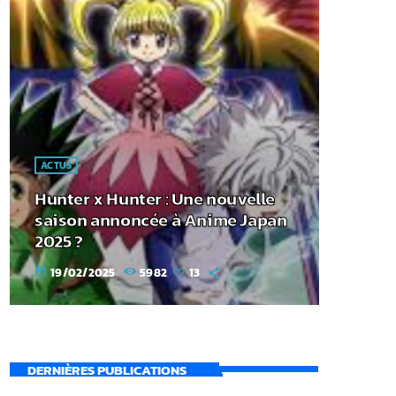
ACTUS
Hunter x Hunter : Une nouvelle
saison annoncée à Anime Japan
2025 ?
19/02/2025
5982
13
today
DERNIÈRES PUBLICATIONS