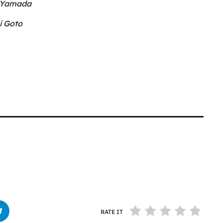
 Yamada
i Goto
RATE IT