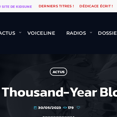
E DE KIDSUNE
WARÉTRO
ORANGE ROAD QUI PASSE, 
DERNIERS TITRES !
DÉDICACE ÉCRIT !
ACTUS
VOICELINE
RADIOS
DOSSIE
ACTUS
: Thousand-Year Bl
30/05/2023
179
today