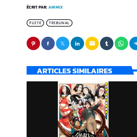
ÉCRIT PAR:
ANIMIX
FUITE
TRIBUNAL
email
ARTICLES SIMILAIRES