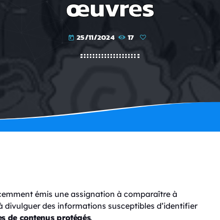
œuvres
25/11/2024
17
today
cemment émis une assignation à comparaître à
à divulguer des informations susceptibles d’identifier
tes de contenus protégés
.