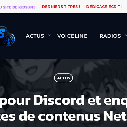
 DE KIDSUNE
WARÉTRO
ORANGE ROAD QUI PASSE, 
DERNIERS TITRES !
DÉDICACE ÉCRIT !
ACTUS
VOICELINE
RADIOS
ACTUS
pour Discord et enq
tes de contenus Netf