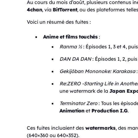
Au cours du mois d’août, plusieurs contenus in
4chan
, via
BitTorrent
, ou des plateformes tell
Voici un résumé des fuites :
Anime et films touchés
:
Ranma ½
: Épisodes 1, 3 et 4, pui
DAN DA DAN
: Épisodes 1, 2, puis 
Gekijōban Mononoke: Karakasa
:
Re:ZERO -Starting Life in Anothe
une watermark de la
Japan Exp
Terminator Zero
: Tous les épisod
Animation
et
Production I.G
.
Ces fuites incluaient des
watermarks
, des mar
(640×360 ou 640×352).