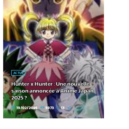
ACTUS
Hunter x Hunter : Une nouvelle
saison annoncée à Anime Japan
2025 ?
19/02/2025
5973
13
today