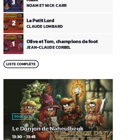
3
NOAM ET NICK CARR
Le Petit Lord
2
CLAUDE LOMBARD
Olive et Tom, champions de foot
1
JEAN-CLAUDE CORBEL
LISTE COMPLÈTE
PODCAST
Le Donjon de Naheulbeuk
13:30 - 13:45