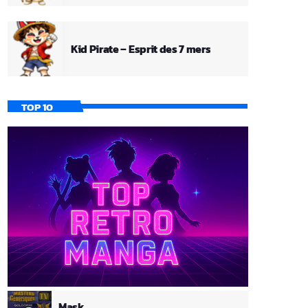
Kid Pirate – Esprit des 7 mers
TOP 10
Mask