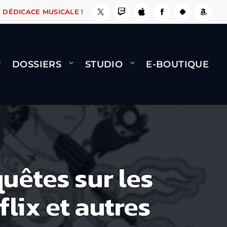
ÇA LE FAIT !
NAMI
BERNARD MINET - FLY (G
DÉDICACE MUSICALE !
DOSSIERS
STUDIO
E-BOUTIQUE
uêtes sur les
lix et autres