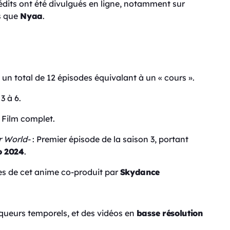
édits ont été divulgués en ligne, notamment sur
es que
Nyaa
.
s un total de 12 épisodes équivalant à un « cours ».
3 à 6.
 Film complet.
r World-
: Premier épisode de la saison 3, portant
o 2024
.
es de cet anime co-produit par
Skydance
queurs temporels, et des vidéos en
basse résolution