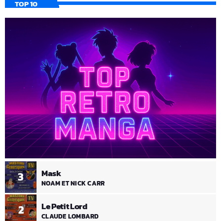
TOP 10
Mask
3
NOAM ET NICK CARR
Le Petit Lord
2
CLAUDE LOMBARD