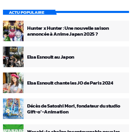
ACTU POPULAIRE
Hunter x Hunter : Une nouvelle saison
annoncée à Anime Japan 2025 ?
Elsa Esnoult au Japon
Elsa Esnoult chante les JO de Paris 2024
Décès de Satoshi Mori, fondateur du studio
Gift-o’-Animation
Wasabi : la chaîne incontournable pour les