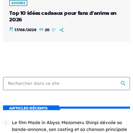
GOODIES
Top 10 idées cadeaux pour fans d’anime en
2026
today
17/06/2026
20
search
ARTICLES RÉCENTS
Le film Made in Abyss: Mezameru Shinpi dévoile sa
bande-annonce, son casting et sa chanson principale