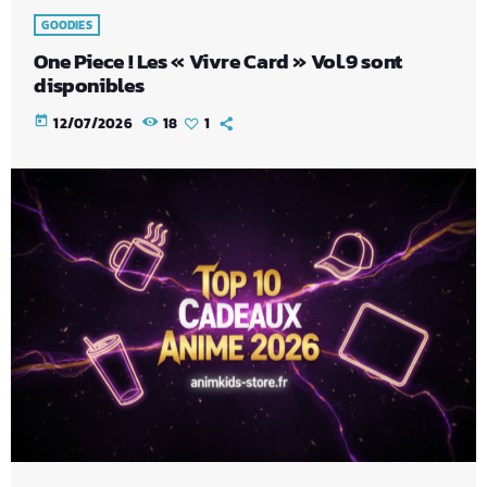
GOODIES
One Piece ! Les « Vivre Card » Vol.9 sont
disponibles
today
12/07/2026
18
1