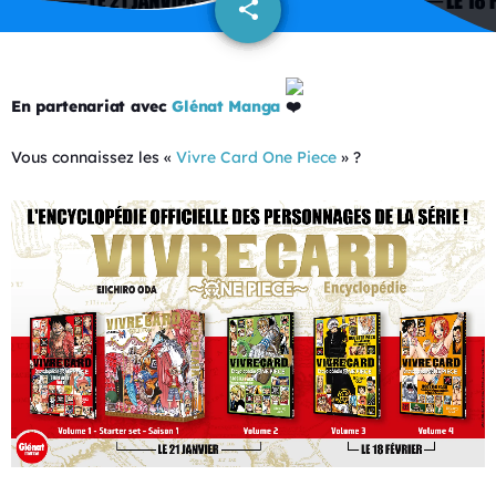
share
email
En partenariat avec
Glénat Manga
Vous connaissez les «
Vivre Card One Piece
» ?