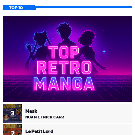
TOP 10
Mask
3
NOAM ET NICK CARR
Le Petit Lord
2