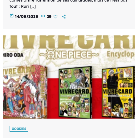
tout : Ruri […]
today
14/06/2026
29
GOODIES