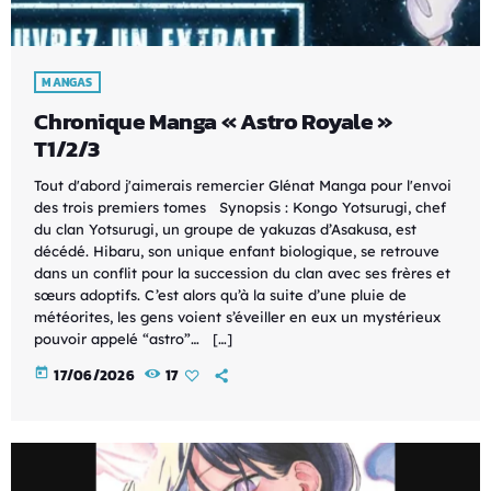
MANGAS
Chronique Manga « Astro Royale »
T1/2/3
Tout d'abord j'aimerais remercier Glénat Manga pour l'envoi
des trois premiers tomes Synopsis : Kongo Yotsurugi, chef
du clan Yotsurugi, un groupe de yakuzas d’Asakusa, est
décédé. Hibaru, son unique enfant biologique, se retrouve
dans un conflit pour la succession du clan avec ses frères et
sœurs adoptifs. C’est alors qu’à la suite d’une pluie de
météorites, les gens voient s’éveiller en eux un mystérieux
pouvoir appelé “astro”… […]
today
17/06/2026
17