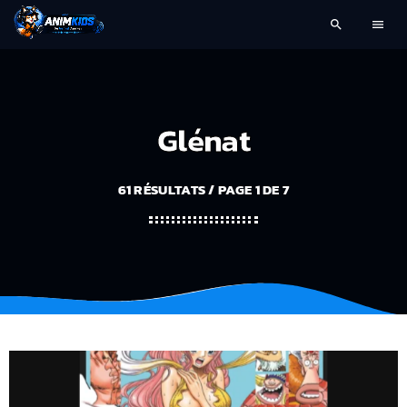
search
menu
Glénat
61 RÉSULTATS / PAGE 1 DE 7