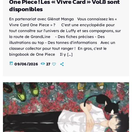
One Piece ! Les « Vivre Card » Vol.8 sont
disponibles
En partenariat avec Glénat Manga Vous connaissez les «
Vivre Card One Piece » ? C'est une encyclopédie pour
tout connaître sur l'univers de Luffy et ses compagnons, sur
la route de GrandLine - Des fiches précises - Des
illustrations au top - Des tonnes d'informations Avec un
classeur collector pour tout ranger ! En gros, c'est le
bingobook de One Piece Il y […]
today
09/06/2026
27