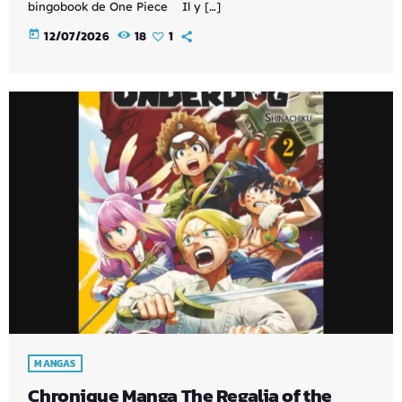
bingobook de One Piece Il y […]
today
12/07/2026
18
1
MANGAS
Chronique Manga The Regalia of the