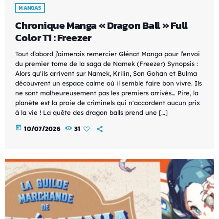
MANGAS
Chronique Manga « Dragon Ball » Full
Color T1 : Freezer
Tout d’abord j’aimerais remercier Glénat Manga pour l’envoi
du premier tome de la saga de Namek (Freezer) Synopsis :
Alors qu'ils arrivent sur Namek, Krilin, Son Gohan et Bulma
découvrent un espace calme où il semble faire bon vivre. Ils
ne sont malheureusement pas les premiers arrivés… Pire, la
planète est la proie de criminels qui n'accordent aucun prix
à la vie ! La quête des dragon balls prend une […]
today
10/07/2026
31