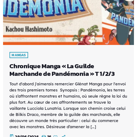
MANGAS
Chronique Manga « La Guilde
Marchande de Pandémonia » T 1/2/3
Tout d'abord j'aimerais remercier Glénat Manga pour l'envoi
des trois premiers tomes Synopsis : Pandémonia, les terres
où s’affrontent monstres et humains, où seule règne la loi du
plus fort. Au cœur de ces affrontements se trouve la
vaillante Lucciola Lunatria. Lorsque son chemin croise celui
de Bilkis Draco, membre de la guilde des marchands, elle
découvre un monde très particulier : celui du commerce
avec les monstres. Désireuse d’amener la […]
today
29/06/2026
16