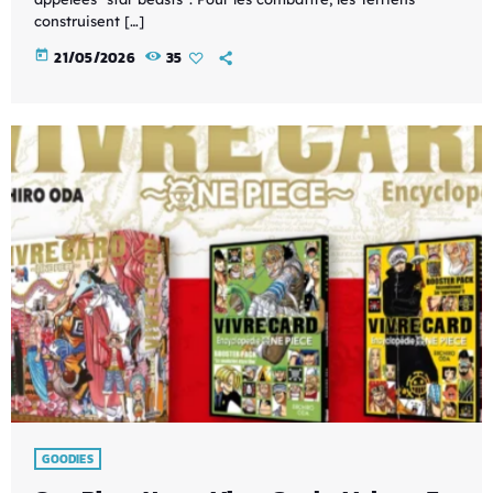
construisent […]
today
21/05/2026
35
GOODIES