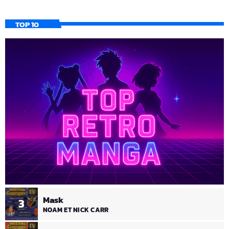
TOP 10
Mask
3
NOAM ET NICK CARR