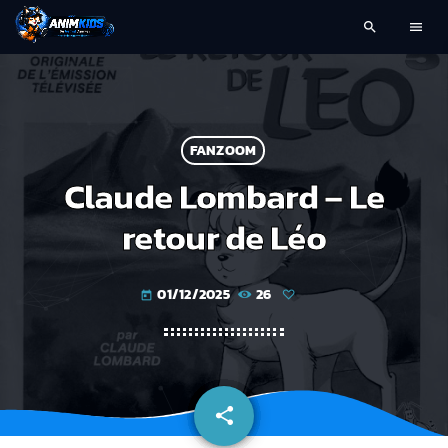
search
menu
FANZOOM
Claude Lombard – Le
retour de Léo
01/12/2025
26
today
share
email