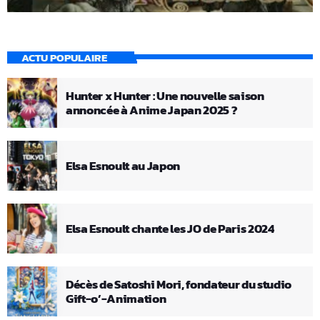
ACTU POPULAIRE
Hunter x Hunter : Une nouvelle saison
annoncée à Anime Japan 2025 ?
Elsa Esnoult au Japon
Elsa Esnoult chante les JO de Paris 2024
Décès de Satoshi Mori, fondateur du studio
Gift-o’-Animation