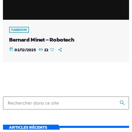
FANZOOM
Bernard Minet – Robotech
today
02/12/2025
22
search
ARTICLES RÉCENTS