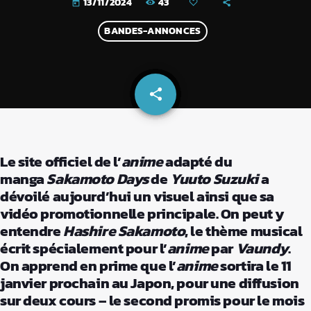
43
13/11/2024
today
BANDES-ANNONCES
share
email
Le site officiel de l’
anime
adapté du
manga
Sakamoto Days
de
Yuuto Suzuki
a
dévoilé aujourd’hui un visuel ainsi que sa
vidéo promotionnelle principale. On peut y
entendre
Hashire Sakamoto
, le thème musical
écrit spécialement pour l’
anime
par
Vaundy
.
On apprend en prime que l’
anime
sortira le 11
janvier prochain au Japon, pour une diffusion
sur deux cours – le second promis pour le mois