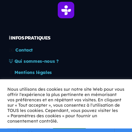
ℹ️ INFOS PRATIQUES
✉️
Contact
🦊
Qui sommes-nous ?
📄
Mentions légales
🔒
Confidentialité
Nous utilisons des cookies sur notre site Web pour vous
offrir l'expérience la plus pertinente en mémorisant
🛡️
RGPD
vos préférences et en répétant vos visites. En cliquant
sur « Tout accepter », vous consentez à l'utilisation de
Copyright © 2026 Animkids. Tous droits réservés.
TOUS les cookies. Cependant, vous pouvez visiter les
« Paramètres des cookies » pour fournir un
consentement contrôlé.