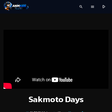
play_arrow
search
menu
Sakmoto Days