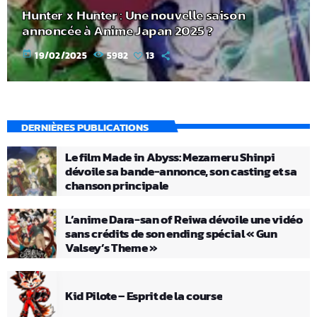
Hunter x Hunter : Une nouvelle saison
annoncée à Anime Japan 2025 ?
today
19/02/2025
5982
13
DERNIÈRES PUBLICATIONS
Le film Made in Abyss: Mezameru Shinpi
dévoile sa bande-annonce, son casting et sa
chanson principale
L’anime Dara-san of Reiwa dévoile une vidéo
sans crédits de son ending spécial « Gun
Valsey’s Theme »
Kid Pilote – Esprit de la course