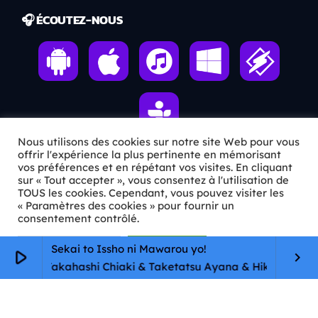
🎧 ÉCOUTEZ-NOUS
Nous utilisons des cookies sur notre site Web pour vous
offrir l'expérience la plus pertinente en mémorisant
vos préférences et en répétant vos visites. En cliquant
ℹ️ INFOS PRATIQUES
sur « Tout accepter », vous consentez à l'utilisation de
TOUS les cookies. Cependant, vous pouvez visiter les
« Paramètres des cookies » pour fournir un
✉️
Contact
consentement contrôlé.
🦊
Qui sommes-nous ?
Paramètres Cookie
Tout accepter
Sekai to Issho ni Mawarou yo!
play_arrow
keyboard_arrow_right
📄
Mentions légales
ina & Takahashi Chiaki & Taketatsu Ayana & Hikasa Youko
🔒
Confidentialité
🛡️
RGPD