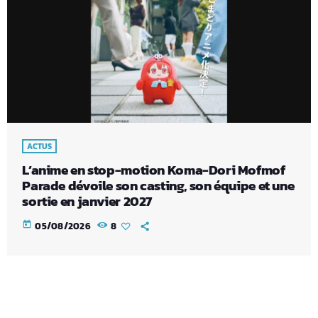
ACTUS
L’anime en stop-motion Koma-Dori Mofmof
Parade dévoile son casting, son équipe et une
sortie en janvier 2027
today
05/08/2026
8