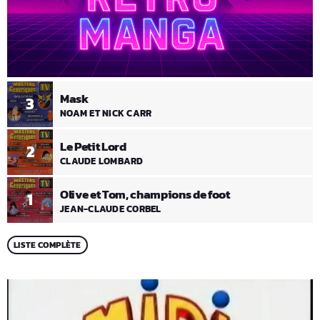
Mask
3
NOAM ET NICK CARR
Le Petit Lord
2
CLAUDE LOMBARD
Olive et Tom, champions de foot
1
JEAN-CLAUDE CORBEL
LISTE COMPLÈTE