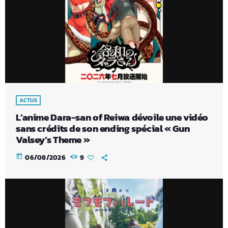
ACTUS
L’anime Dara-san of Reiwa dévoile une vidéo
sans crédits de son ending spécial « Gun
Valsey’s Theme »
today
06/08/2026
9