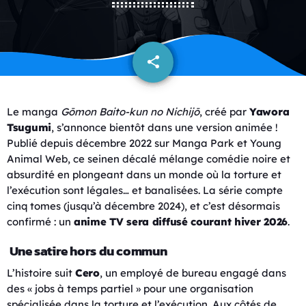
share
email
8
Le manga
Gōmon Baito-kun no Nichijō
, créé par
Yawora
Tsugumi
, s’annonce bientôt dans une version animée !
Publié depuis décembre 2022 sur Manga Park et Young
Animal Web, ce seinen décalé mélange comédie noire et
absurdité en plongeant dans un monde où la torture et
l’exécution sont légales… et banalisées. La série compte
cinq tomes (jusqu’à décembre 2024), et c’est désormais
confirmé : un
anime TV sera diffusé courant hiver 2026
.
Une satire hors du commun
L’histoire suit
Cero
, un employé de bureau engagé dans
des « jobs à temps partiel » pour une organisation
spécialisée dans la torture et l’exécution. Aux côtés de