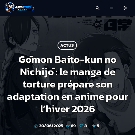
play_arrow
search
menu
ACTUS
Gōmon Baito-kun no
Nichijō : le manga de
torture prépare son
adaptation en anime pour
l’hiver 2026
20/06/2025
69
8
5
today