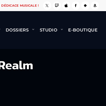
A LE FAIT !
NAMI
BERNARD MINET - FLY (GÉ
DÉDICACE MUSICALE !
DOSSIERS
STUDIO
E-BOUTIQUE
 Realm