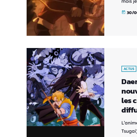
mois je
de cœur
30/0
today
le chas
enfermé
Tous de
lorsque
ACTUS
Daem
nouv
les 
diff
L’anim
Tsugai