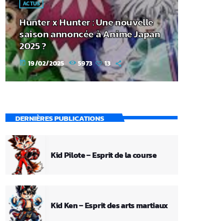
ACTUS
Hunter x Hunter : Une nouvelle
saison annoncée à Anime Japan
2025 ?
19/02/2025
5973
13
today
DERNIÈRES PUBLICATIONS
Kid Pilote – Esprit de la course
Kid Ken – Esprit des arts martiaux