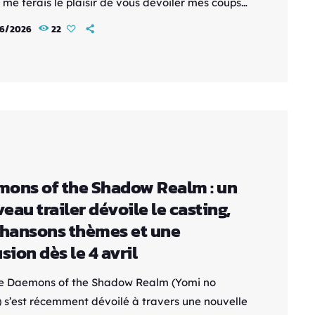
 me ferais le plaisir de vous dévoiler mes coups
 disponibles sur la plateforme. Synopsis : Yuru,
6/2026
22
seur, vit séparé de sa sœur jumelle Asa,
e dans une prison pour satisfaire un rituel.
ux ignorent la vérité sur leur naissance et
 leur paisible village est attaqué par de […]
ons of the Shadow Realm : un
eau trailer dévoile le casting,
chansons thèmes et une
usion dès le 4 avril
e Daemons of the Shadow Realm (Yomi no
) s’est récemment dévoilé à travers une nouvelle