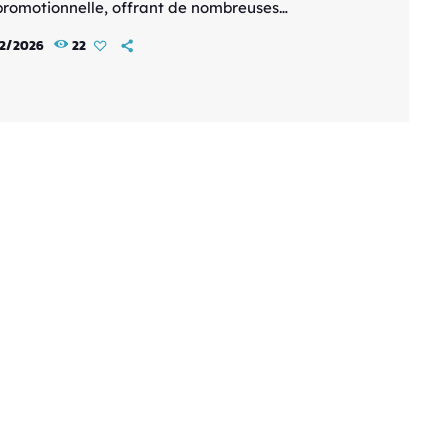
promotionnelle, offrant de nombreuses
tions inédites sur la série. Ce nouveau trailer
2/2026
22
me notamment une date de diffusion fixée au 4
positionnant l’anime parmi les titres majeurs de
son printanière. La vidéo révèle également de
ux membres du casting, venant enrichir une
bution vocale déjà très attendue. Ces annonces
ent l’ampleur […]