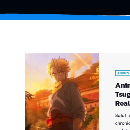
ANIMES
Anim
Tsug
Rea
Salut l
chroni