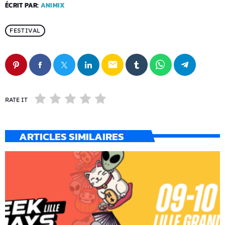
ÉCRIT PAR:
ANIMIX
FESTIVAL
email
RATE IT
ARTICLES SIMILAIRES