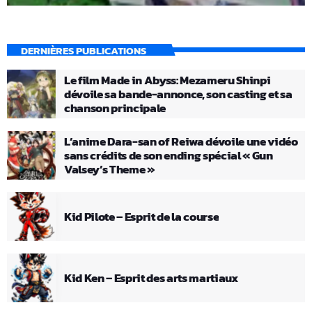
DERNIÈRES PUBLICATIONS
Le film Made in Abyss: Mezameru Shinpi
dévoile sa bande-annonce, son casting et sa
chanson principale
L’anime Dara-san of Reiwa dévoile une vidéo
sans crédits de son ending spécial « Gun
Valsey’s Theme »
Kid Pilote – Esprit de la course
Kid Ken – Esprit des arts martiaux