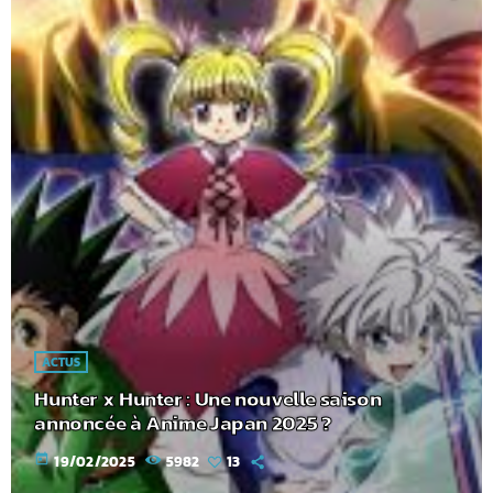
ACTUS
Hunter x Hunter : Une nouvelle saison
annoncée à Anime Japan 2025 ?
today
19/02/2025
5982
13