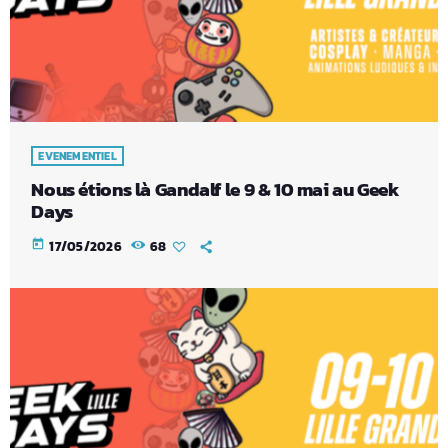
EVENEMENTIEL
Nous étions là Gandalf le 9 & 10 mai au Geek
Days
today
17/05/2026
68