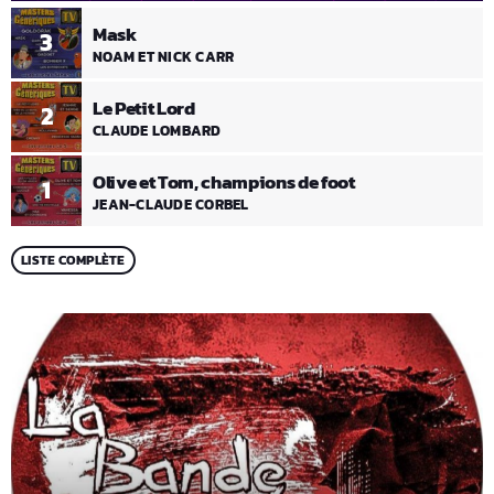
Mask
3
NOAM ET NICK CARR
Le Petit Lord
2
CLAUDE LOMBARD
Olive et Tom, champions de foot
1
JEAN-CLAUDE CORBEL
LISTE COMPLÈTE