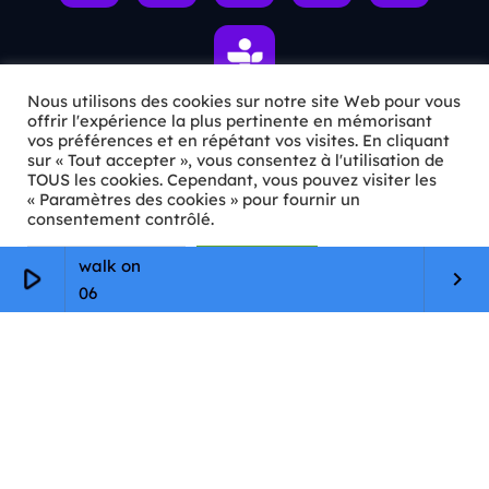
Nous utilisons des cookies sur notre site Web pour vous
offrir l'expérience la plus pertinente en mémorisant
vos préférences et en répétant vos visites. En cliquant
ℹ️ INFOS PRATIQUES
sur « Tout accepter », vous consentez à l'utilisation de
TOUS les cookies. Cependant, vous pouvez visiter les
« Paramètres des cookies » pour fournir un
✉️
Contact
consentement contrôlé.
🦊
Qui sommes-nous ?
Paramètres Cookie
Tout accepter
walk on
play_arrow
keyboard_arrow_right
📄
Mentions légales
06
🔒
Confidentialité
🛡️
RGPD
Copyright © 2026 Animkids. Tous droits réservés.