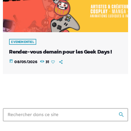
EVENEMENTIEL
Rendez-vous demain pour les Geek Days !
today
08/05/2026
31
search