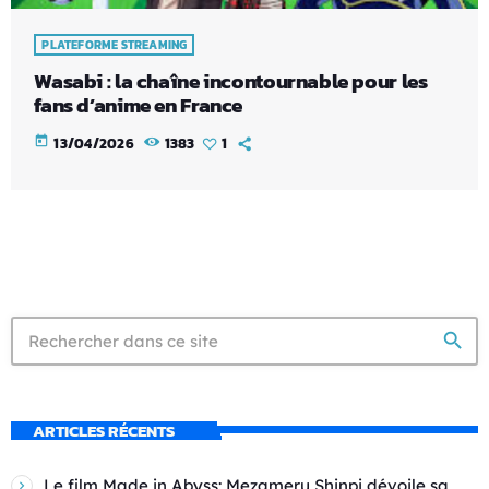
PLATEFORME STREAMING
Wasabi : la chaîne incontournable pour les
fans d’anime en France
today
13/04/2026
1383
1
search
ARTICLES RÉCENTS
Le film Made in Abyss: Mezameru Shinpi dévoile sa