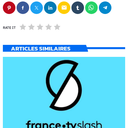
email
RATE IT
ARTICLES SIMILAIRES