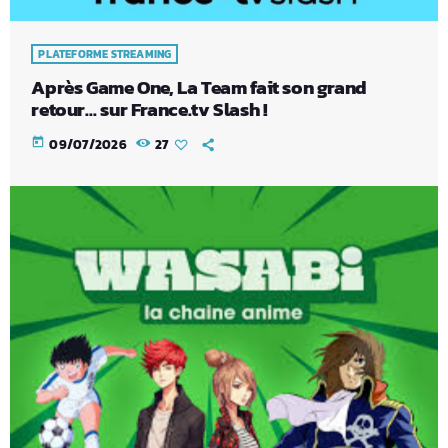
PLATEFORME STREAMING
Après Game One, La Team fait son grand
retour… sur France.tv Slash !
today
09/07/2026
27