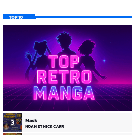
TOP 10
Mask
3
NOAM ET NICK CARR