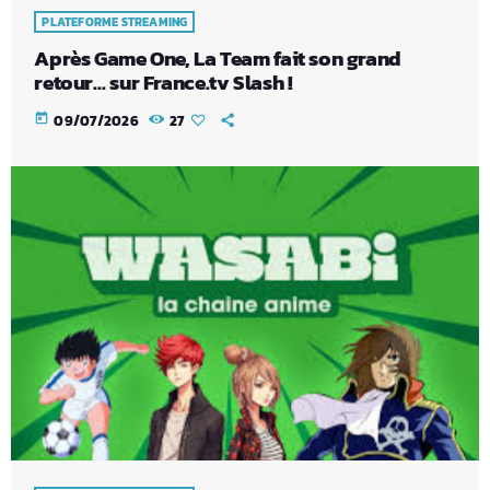
PLATEFORME STREAMING
Après Game One, La Team fait son grand
retour… sur France.tv Slash !
today
09/07/2026
27