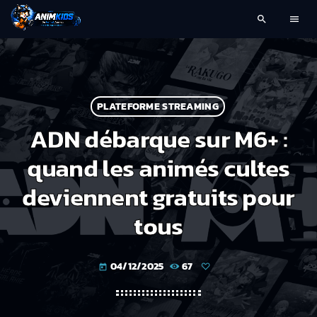
search
menu
PLATEFORME STREAMING
ADN débarque sur M6+ :
quand les animés cultes
deviennent gratuits pour
tous
04/12/2025
67
today