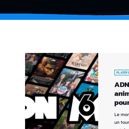
PLATEF
ADN 
anim
pour
Le mon
un tour