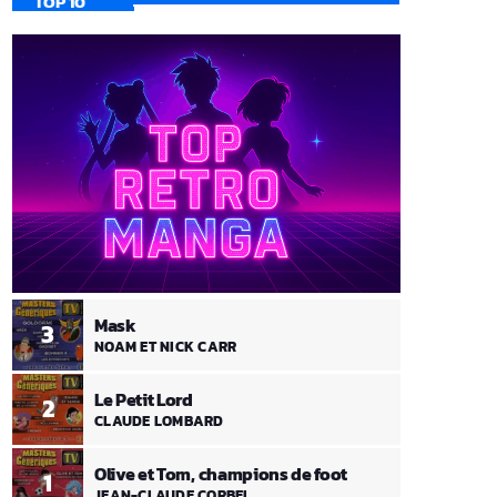
TOP 10
Mask
3
NOAM ET NICK CARR
Le Petit Lord
2
CLAUDE LOMBARD
Olive et Tom, champions de foot
1
JEAN-CLAUDE CORBEL