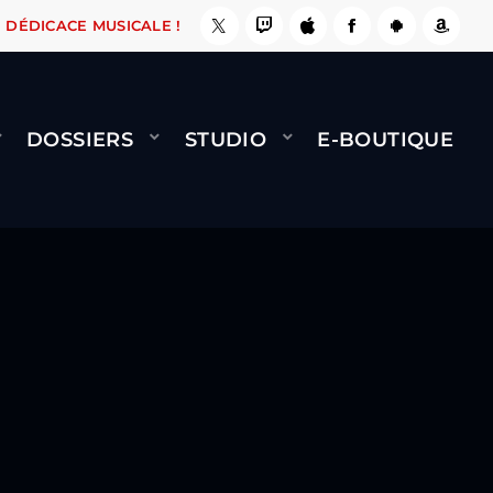
, ÇA LE FAIT !
NAMI
BERNARD MINET - FLY 
DÉDICACE MUSICALE !
DOSSIERS
STUDIO
E-BOUTIQUE