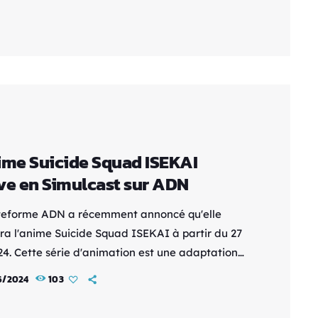
hi Kudô alias Conan Edogawa, le "Sherlock
" des temps modernes. Calendrier des sorties
 29 janvier 2025 : Disponibilité […]
ime Suicide Squad ISEKAI
ve en Simulcast sur ADN
teforme ADN a récemment annoncé qu'elle
era l'anime Suicide Squad ISEKAI à partir du 27
024. Cette série d'animation est une adaptation
èbre comics américain "Suicide Squad", mais
6/2024
103
e particularité : elle transpose les personnages
n univers de type isekai. Suicide Squad ISEKAI