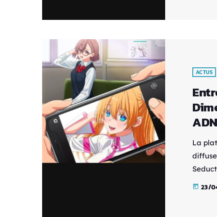
suit l
qui se
fantas
ACTUS
Entre
Dimens
ADN 
La pla
diffuse
Seduct
France 
23/0
today
Okumur
affirme