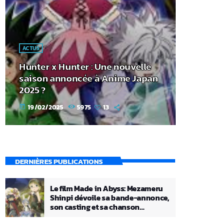
ACTUS
Hunter x Hunter : Une nouvelle
saison annoncée à Anime Japan
2025 ?
19/02/2025
5975
13
today
DERNIÈRES PUBLICATIONS
Le film Made in Abyss: Mezameru
Shinpi dévoile sa bande-annonce,
son casting et sa chanson
principale