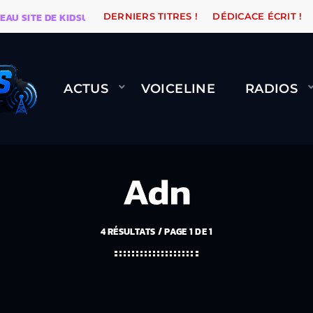
TE DE KIDSUNE
WARÉTRO
ORANGE ROAD QUI PASSE
DERNIERS TITRES !
DÉDICACE ÉCRIT !
ACTUS
VOICELINE
RADIOS
Adn
4 RÉSULTATS / PAGE 1 DE 1