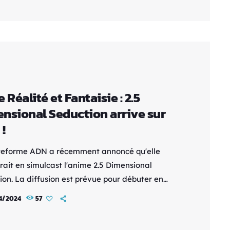
es aventures des membres de la Suicide Squad,
 retrouvent transportés dans un monde
tique plein de magie et de […]
 Réalité et Fantaisie : 2.5
ional Seduction arrive sur
!
teforme ADN a récemment annoncé qu'elle
rait en simulcast l'anime 2.5 Dimensional
ion. La diffusion est prévue pour débuter en
dès juillet 2024. Voici le synopsis de la série :
4/2024
57
a, président du club de manga de l'école,
 sans détour : "Les filles réelles ne sont pas à