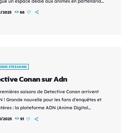
gue un espace dédié aux animés en partenariat
a référence française en matière de
2/2025
66
mation, ADN. Ce partenariat — annoncé
ent — ouvre un nouveau chapitre pour les fans
tion japonaise, en leur offrant un accès libre à
rge sélection de séries cultes, sans abonnement
 obligatoire. Qu’est-ce que M6+ […]
ORME STREAMING
Detective Conan sur Adn
premières saisons de Detective Conan arrivent
N ! Grande nouvelle pour les fans d'enquêtes et
tères : la plateforme ADN (Anime Digital
k) annonce l'ajout en France des cinq premières
1/2025
91
s de l'anime culte Detective Conan. Une occasion
 de (re)découvrir les aventures palpitantes de