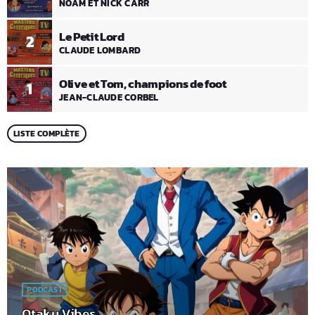
NOAM ET NICK CARR
Le Petit Lord
2
CLAUDE LOMBARD
Olive et Tom, champions de foot
1
JEAN-CLAUDE CORBEL
LISTE COMPLÈTE
PODCAST
Otaku Vibes