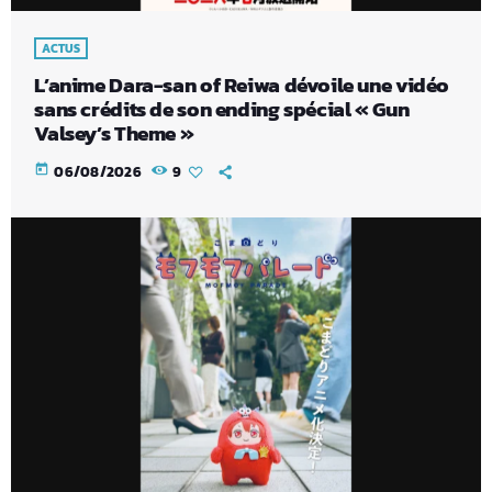
ACTUS
L’anime Dara-san of Reiwa dévoile une vidéo
sans crédits de son ending spécial « Gun
Valsey’s Theme »
today
06/08/2026
9