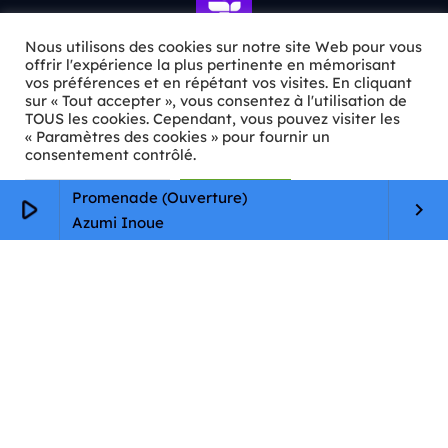
Nous utilisons des cookies sur notre site Web pour vous
offrir l'expérience la plus pertinente en mémorisant
vos préférences et en répétant vos visites. En cliquant
ℹ️ INFOS PRATIQUES
sur « Tout accepter », vous consentez à l'utilisation de
TOUS les cookies. Cependant, vous pouvez visiter les
« Paramètres des cookies » pour fournir un
✉️
Contact
consentement contrôlé.
🦊
Qui sommes-nous ?
Paramètres Cookie
Tout accepter
Promenade (Ouverture)
play_arrow
keyboard_arrow_right
📄
Mentions légales
Azumi Inoue
🔒
Confidentialité
🛡️
RGPD
Copyright © 2026 Animkids. Tous droits réservés.