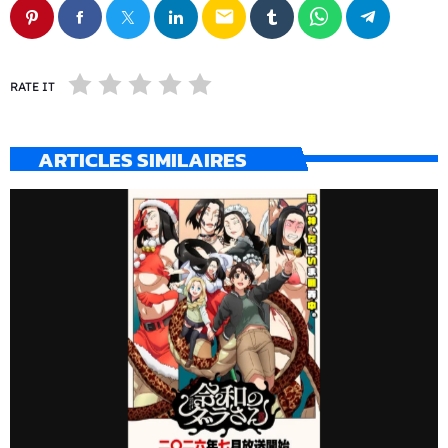
email
RATE IT
ARTICLES SIMILAIRES