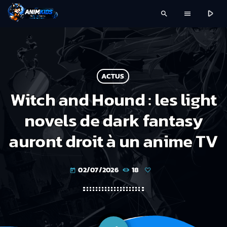
play_arrow
search
menu
ACTUS
Witch and Hound : les light
novels de dark fantasy
auront droit à un anime TV
02/07/2026
18
today