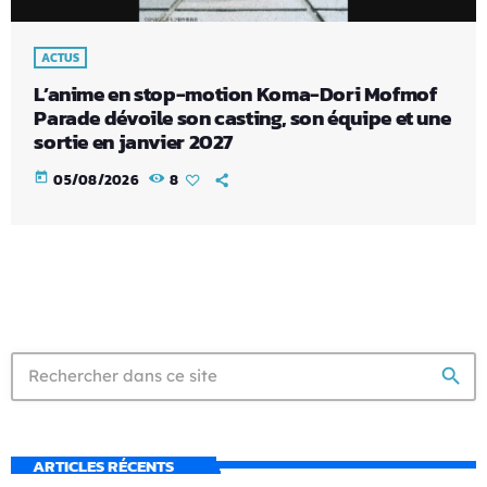
ACTUS
L’anime en stop-motion Koma-Dori Mofmof
Parade dévoile son casting, son équipe et une
sortie en janvier 2027
today
05/08/2026
8
search
ARTICLES RÉCENTS