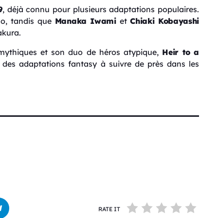
9
, déjà connu pour plusieurs adaptations populaires.
no
, tandis que
Manaka Iwami
et
Chiaki Kobayashi
akura.
 mythiques et son duo de héros atypique,
Heir to a
des adaptations fantasy à suivre de près dans les
RATE IT