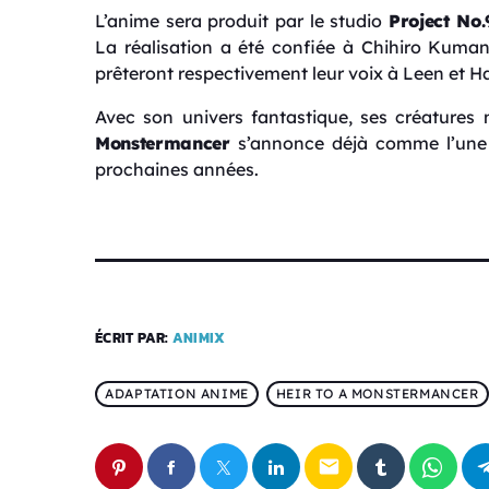
L’anime sera produit par le studio
Project No.
La réalisation a été confiée à
Chihiro Kuma
prêteront respectivement leur voix à Leen et H
Avec son univers fantastique, ses créatures
Monstermancer
s’annonce déjà comme l’une 
prochaines années.
ÉCRIT PAR:
ANIMIX
ADAPTATION ANIME
HEIR TO A MONSTERMANCER
email