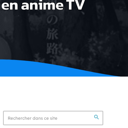
 en anime TV
search