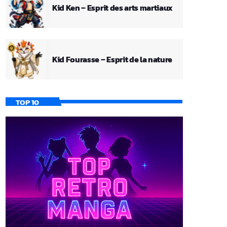
Kid Ken – Esprit des arts martiaux
Kid Fourasse – Esprit de la nature
TOP 10