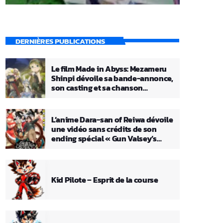
DERNIÈRES PUBLICATIONS
Le film Made in Abyss: Mezameru
Shinpi dévoile sa bande-annonce,
son casting et sa chanson
principale
L’anime Dara-san of Reiwa dévoile
une vidéo sans crédits de son
ending spécial « Gun Valsey’s
Theme »
Kid Pilote – Esprit de la course