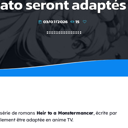
to seront adaptés
03/07/2026
15
today
a série de romans
Heir to a Monstermancer
, écrite par
iellement être adaptée en anime TV.