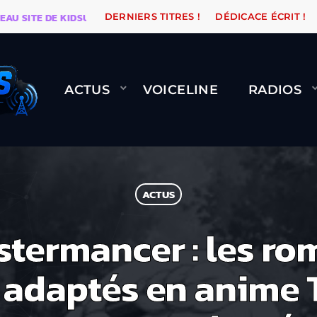
TE DE KIDSUNE
WARÉTRO
ORANGE ROAD QUI PASSE
DERNIERS TITRES !
DÉDICACE ÉCRIT !
ACTUS
VOICELINE
RADIOS
ACTUS
nstermancer : les r
adaptés en anime 