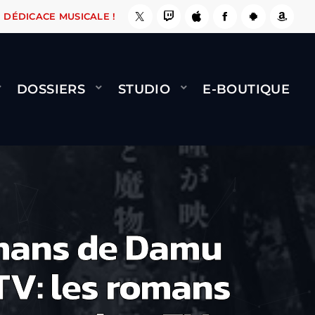
, ÇA LE FAIT !
NAMI
BERNARD MINET - FLY 
DÉDICACE MUSICALE !
DOSSIERS
STUDIO
E-BOUTIQUE
omans de Damu
TV: les romans