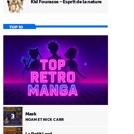
Kid Fourasse – Esprit de la nature
TOP 10
Mask
3
NOAM ET NICK CARR
Le Petit Lord