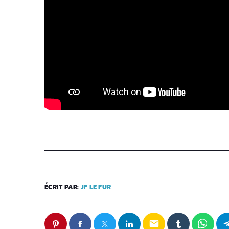
ÉCRIT PAR:
JF LE FUR
email