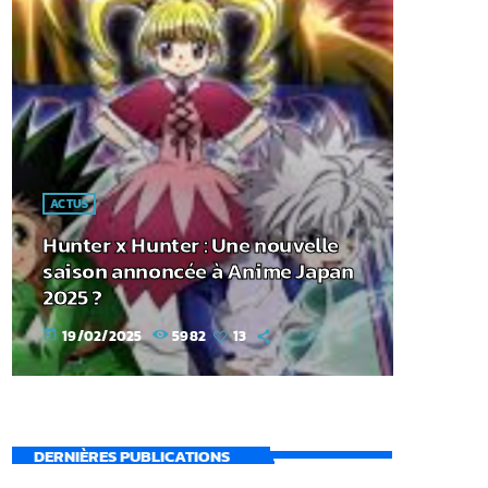
ACTUS
Hunter x Hunter : Une nouvelle
saison annoncée à Anime Japan
2025 ?
19/02/2025
5982
13
today
DERNIÈRES PUBLICATIONS