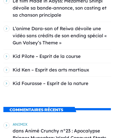
Le film Made in Abyss: Mezameru Shinpi
dévoile sa bande-annonce, son casting et
sa chanson principale
L’anime Dara-san of Reiwa dévoile une
vidéo sans crédits de son ending spécial «
Gun Valsey’s Theme »
Kid Pilote – Esprit de la course
Kid Ken – Esprit des arts martiaux
Kid Fourasse – Esprit de la nature
COMMENTAIRES RÉCENTS
ANIMIX
dans
Animé Crunchy n°23 : Apocalypse
Bringer Mynoghra: World Conquest Starts