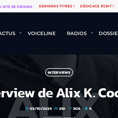
 DE KIDSUNE
WARÉTRO
ORANGE ROAD QUI PASSE, 
DERNIERS TITRES !
DÉDICACE ÉCRIT !
ACTUS
VOICELINE
RADIOS
DOSSIE
INTERVIEWS
erview de Alix K. Co
03/10/2025
210
308
5
today