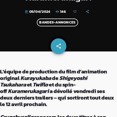
146
05/04/2024
today
BANDES-ANNONCES
share
email
L’équipe de production du film d’animation
original
Kurayukaba
de
Shigeyoshi
Tsukahara
et
Twiflo
et du spin-
off
Kuramerukagari
a dévoilé vendredi ses
deux derniers trailers – qui sortiront tout deux
le 12 avril prochain.
Crunchyroll
proposera les deux titres à son