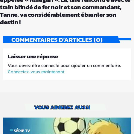
train blindé de fer noir et son commandant,
Tanne, va considérablement ébranler son
destin !
COMMENTAIRES D’ARTICLES (0)
Laisser une réponse
Vous devez être connecté pour ajouter un commentaire.
Connectez-vous maintenant
VOUS AIMEREZ AUSSI
label
SÉRIE TV