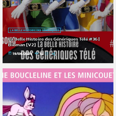
LA BELLE HISTOIRE DES GÉNÉRIQUES
La Belle Histoire des Génériques Télé #36 |
Bioman [V2]
today
19/06/2026
10