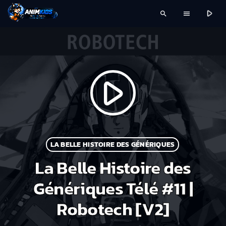
play_arrow
search
menu
play_arrow
LA BELLE HISTOIRE DES GÉNÉRIQUES
La Belle Histoire des
Génériques Télé #11 |
Robotech [V2]