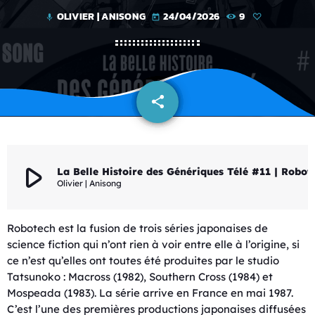
OLIVIER | ANISONG
24/04/2026
9
mic
today
share
email
play_arrow
La Belle Histoire des Gén
Olivier | Anisong
Robotech est la fusion de trois séries japonaises de
science fiction qui n’ont rien à voir entre elle à l’origine, si
ce n’est qu’elles ont toutes été produites par le studio
Tatsunoko : Macross (1982), Southern Cross (1984) et
Mospeada (1983). La série arrive en France en mai 1987.
C’est l’une des premières productions japonaises diffusées