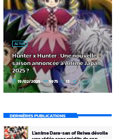
ACTUS
Hunter x Hunter : Une nouvelle
saison annoncée à Anime Japan
2025 ?
19/02/2025
5975
13
today
DERNIÈRES PUBLICATIONS
L’anime Dara-san of Reiwa dévoile
une vidéo sans crédits de son