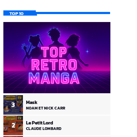
TOP 10
Mask
3
NOAM ET NICK CARR
Le Petit Lord
2
CLAUDE LOMBARD