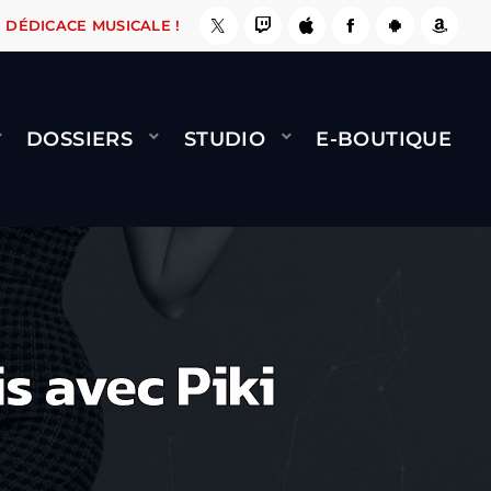
ÇA LE FAIT !
NAMI
BERNARD MINET - FLY (G
DÉDICACE MUSICALE !
DOSSIERS
STUDIO
E-BOUTIQUE
s avec Piki