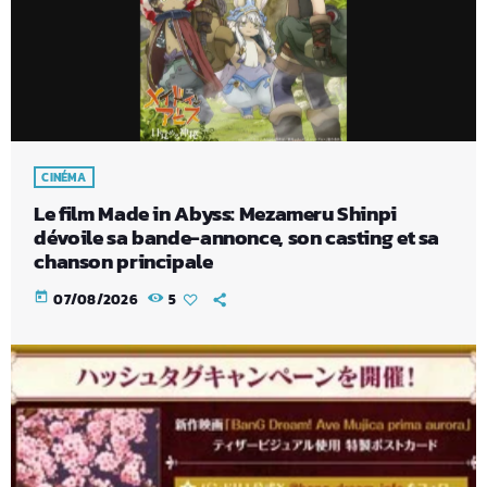
CINÉMA
Le film Made in Abyss: Mezameru Shinpi
dévoile sa bande-annonce, son casting et sa
chanson principale
today
07/08/2026
5