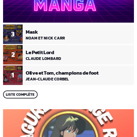
Mask
3
NOAM ET NICK CARR
Le Petit Lord
2
CLAUDE LOMBARD
Olive et Tom, champions de foot
1
JEAN-CLAUDE CORBEL
LISTE COMPLÈTE