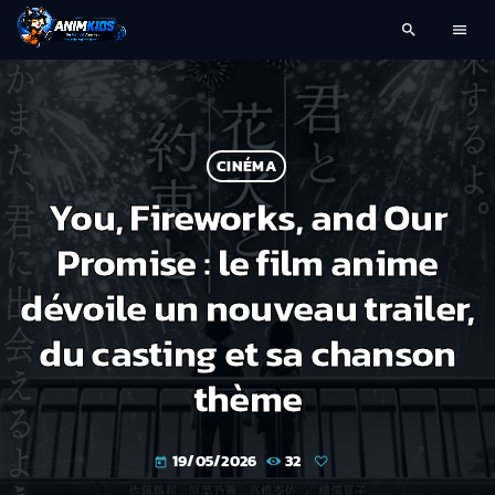
search
menu
CINÉMA
You, Fireworks, and Our
Promise : le film anime
dévoile un nouveau trailer,
du casting et sa chanson
thème
19/05/2026
32
today