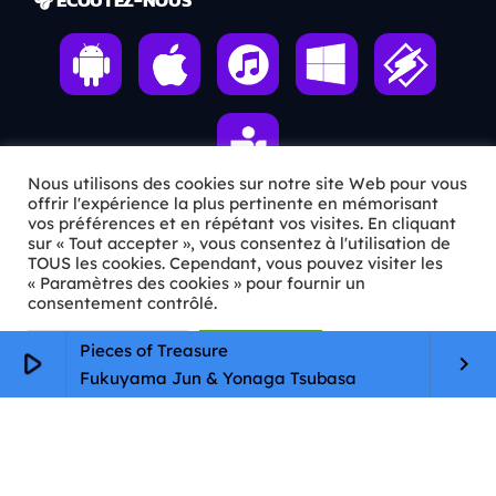
Nous utilisons des cookies sur notre site Web pour vous
offrir l'expérience la plus pertinente en mémorisant
vos préférences et en répétant vos visites. En cliquant
sur « Tout accepter », vous consentez à l'utilisation de
ℹ️ INFOS PRATIQUES
TOUS les cookies. Cependant, vous pouvez visiter les
« Paramètres des cookies » pour fournir un
✉️
Contact
consentement contrôlé.
🦊
Qui sommes-nous ?
Paramètres Cookie
Tout accepter
Pieces of Treasure
play_arrow
keyboard_arrow_right
Fukuyama Jun & Yonaga Tsubasa
📄
Mentions légales
🔒
Confidentialité
🛡️
RGPD