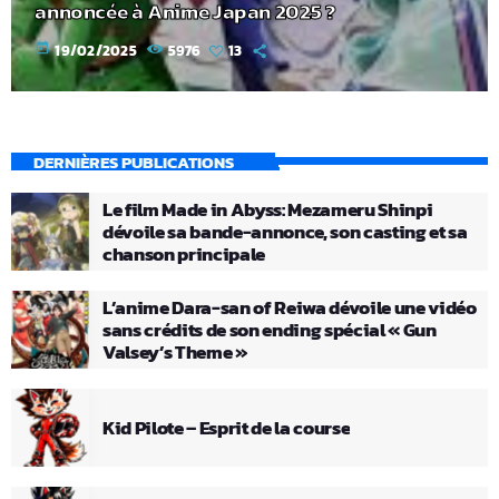
annoncée à Anime Japan 2025 ?
today
19/02/2025
5976
13
DERNIÈRES PUBLICATIONS
Le film Made in Abyss: Mezameru Shinpi
dévoile sa bande-annonce, son casting et sa
chanson principale
L’anime Dara-san of Reiwa dévoile une vidéo
sans crédits de son ending spécial « Gun
Valsey’s Theme »
Kid Pilote – Esprit de la course