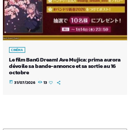
CINÉMA
Le film BanG Dream! Ave Mujica: prima aurora
dévoile sa bande-annonce et sa sortie au 16
octobre
today
31/07/2026
13