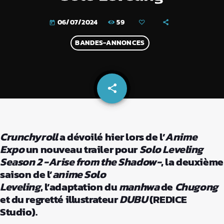
59
06/07/2024
today
BANDES-ANNONCES
share
email
Crunchyroll
a dévoilé hier lors de l’
Anime
Expo
un nouveau trailer pour
Solo Leveling
Season 2 -Arise from the Shadow-
, la deuxième
saison de l’
anime
Solo
Leveling
, l’adaptation du
manhwa
de
Chugong
et du regretté illustrateur
DUBU
(REDICE
Studio).