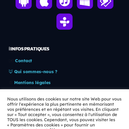
ℹ️ INFOS PRATIQUES
✉️
Contact
🦊
Qui sommes-nous ?
📄
Mentions légales
🔒
Confidentialité
Nous utilisons des cookies sur notre site Web pour vous
offrir l'expérience la plus pertinente en mémorisant
🛡️
RGPD
vos préférences et en répétant vos visites. En cliquant
sur « Tout accepter », vous consentez à l'utilisation de
Copyright © 2026 Animkids. Tous droits réservés.
TOUS les cookies. Cependant, vous pouvez visiter les
« Paramètres des cookies » pour fournir un