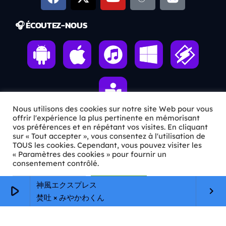
🎧 ÉCOUTEZ-NOUS
Nous utilisons des cookies sur notre site Web pour vous
offrir l'expérience la plus pertinente en mémorisant
vos préférences et en répétant vos visites. En cliquant
sur « Tout accepter », vous consentez à l'utilisation de
ℹ️ INFOS PRATIQUES
TOUS les cookies. Cependant, vous pouvez visiter les
« Paramètres des cookies » pour fournir un
✉️
Contact
consentement contrôlé.
🦊
Qui sommes-nous ?
Paramètres Cookie
Tout accepter
神風エクスプレス
play_arrow
keyboard_arrow_right
焚吐 × みやかわくん
📄
Mentions légales
🔒
Confidentialité