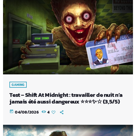
GAMING
Test – Shift At Midnight : travailler de nuit n’a
jamais été aussi dangereux ⭐⭐⭐✨☆ (3,5/5)
today
04/08/2026
4