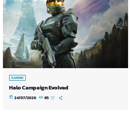
GAMING
Halo Campaign Evolved
today
24/07/2026
85