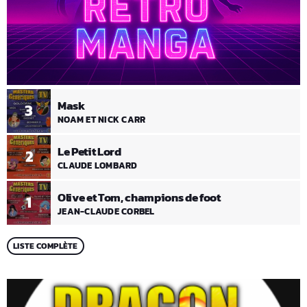
Mask
3
NOAM ET NICK CARR
Le Petit Lord
2
CLAUDE LOMBARD
Olive et Tom, champions de foot
1
JEAN-CLAUDE CORBEL
LISTE COMPLÈTE