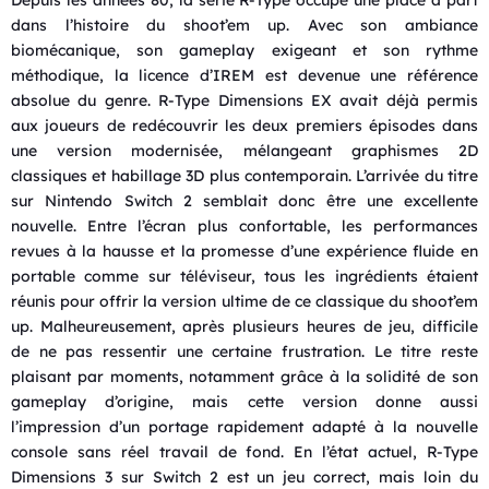
dans l’histoire du shoot’em up. Avec son ambiance
biomécanique, son gameplay exigeant et son rythme
méthodique, la licence d’IREM est devenue une référence
absolue du genre. R-Type Dimensions EX avait déjà permis
aux joueurs de redécouvrir les deux premiers épisodes dans
une version modernisée, mélangeant graphismes 2D
classiques et habillage 3D plus contemporain. L’arrivée du titre
sur Nintendo Switch 2 semblait donc être une excellente
nouvelle. Entre l’écran plus confortable, les performances
revues à la hausse et la promesse d’une expérience fluide en
portable comme sur téléviseur, tous les ingrédients étaient
réunis pour offrir la version ultime de ce classique du shoot’em
up. Malheureusement, après plusieurs heures de jeu, difficile
de ne pas ressentir une certaine frustration. Le titre reste
plaisant par moments, notamment grâce à la solidité de son
gameplay d’origine, mais cette version donne aussi
l’impression d’un portage rapidement adapté à la nouvelle
console sans réel travail de fond. En l’état actuel, R-Type
Dimensions 3 sur Switch 2 est un jeu correct, mais loin du