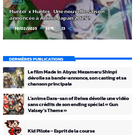
ACTUS
Hunter x Hunter : Une nouvelle saison
annoncée à Anime Japan 2025 ?
today
19/02/2025
5975
13
DERNIÈRES PUBLICATIONS
Le film Made in Abyss: Mezameru Shinpi
dévoile sa bande-annonce, son casting et sa
chanson principale
L’anime Dara-san of Reiwa dévoile une vidéo
sans crédits de son ending spécial « Gun
Valsey’s Theme »
Kid Pilote – Esprit de la course