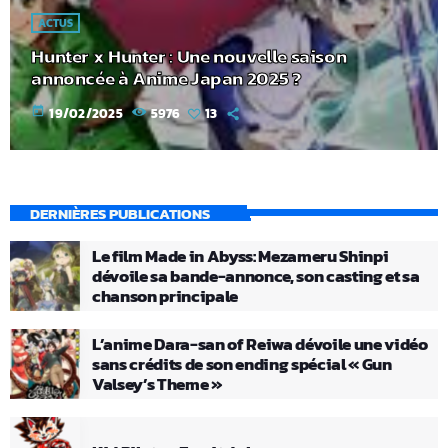
ACTUS
Hunter x Hunter : Une nouvelle saison
annoncée à Anime Japan 2025 ?
today
19/02/2025
5976
13
DERNIÈRES PUBLICATIONS
Le film Made in Abyss: Mezameru Shinpi
dévoile sa bande-annonce, son casting et sa
chanson principale
L’anime Dara-san of Reiwa dévoile une vidéo
sans crédits de son ending spécial « Gun
Valsey’s Theme »