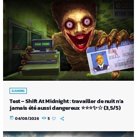
GAMING
Test – Shift At Midnight : travailler de nuit n’a
jamais été aussi dangereux ⭐⭐⭐✨☆ (3,5/5)
today
04/08/2026
5