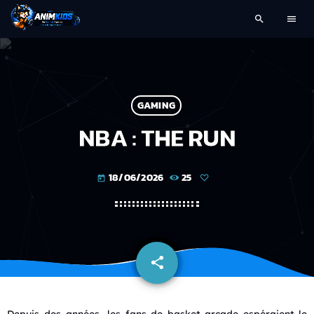
search
menu
GAMING
NBA : THE RUN
18/06/2026
25
today
share
email
Depuis des années, les fans de basket arcade espéraient le