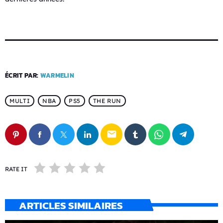
ÉCRIT PAR:
WARMELIN
MULTI
NBA
PS5
THE RUN
email
RATE IT
ARTICLES SIMILAIRES