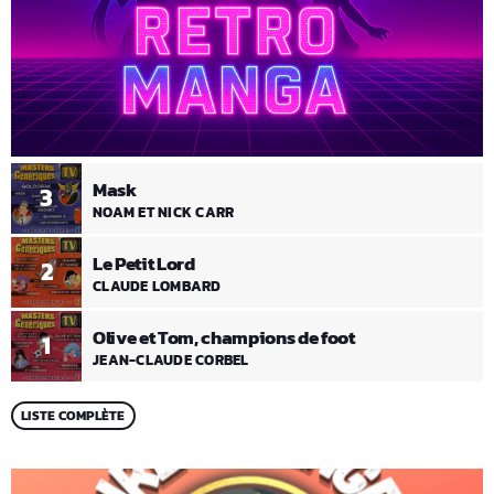
Mask
3
NOAM ET NICK CARR
Le Petit Lord
2
CLAUDE LOMBARD
Olive et Tom, champions de foot
1
JEAN-CLAUDE CORBEL
LISTE COMPLÈTE