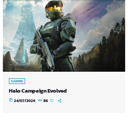
GAMING
Halo Campaign Evolved
today
24/07/2026
86