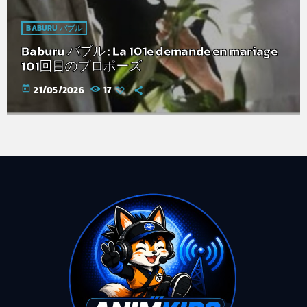
BABURU バブル
Baburu バブル : La 101e demande en mariage
101回目のプロポーズ
today
21/05/2026
17