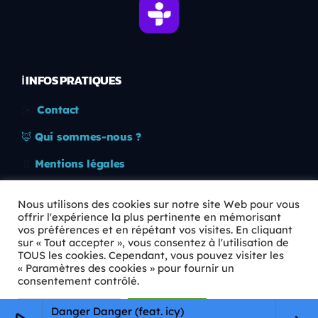
ℹ️ INFOS PRATIQUES
✉️
Contact
🦊
Qui sommes-nous ?
📄
Mentions légales
🔒
Confidentialité
Nous utilisons des cookies sur notre site Web pour vous
offrir l'expérience la plus pertinente en mémorisant
🛡️
RGPD
vos préférences et en répétant vos visites. En cliquant
sur « Tout accepter », vous consentez à l'utilisation de
Copyright © 2026 Animkids. Tous droits réservés.
TOUS les cookies. Cependant, vous pouvez visiter les
« Paramètres des cookies » pour fournir un
consentement contrôlé.
Paramètres Cookie
Tout accepter
Danger Danger (feat. icy)