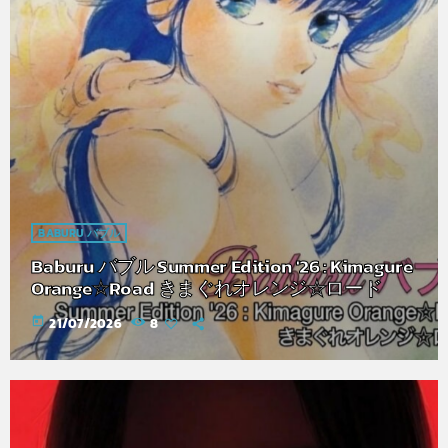
BABURU バブル
Baburu バブル Summer Edition '26 : Kimagure
Orange☆Road きまぐれオレンジ☆ロード
today
21/07/2026
8