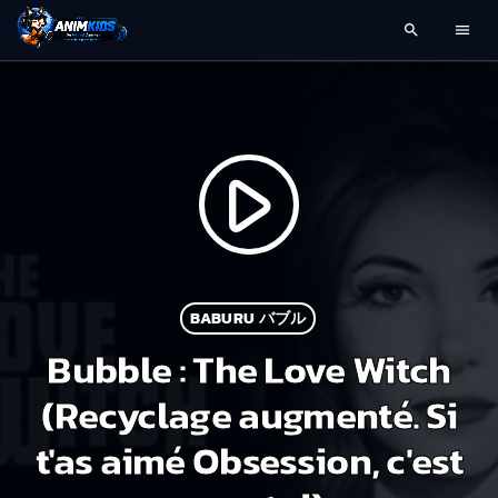
search
menu
play_arrow
BABURU バブル
Bubble : The Love Witch
(Recyclage augmenté. Si
t'as aimé Obsession, c'est