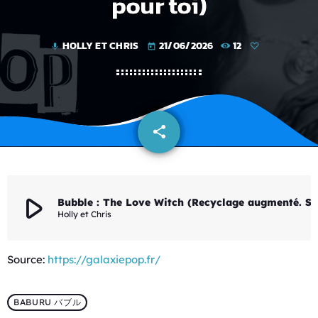
pour toi)
HOLLY ET CHRIS
21/06/2026
12
mic
today
share
email
play_arrow
Bubble : The Love Witch (Recyclage augmenté. Si t'as aimé Obsession,
Holly et Chris
Source:
https://galaxiepop.fr/
BABURU バブル