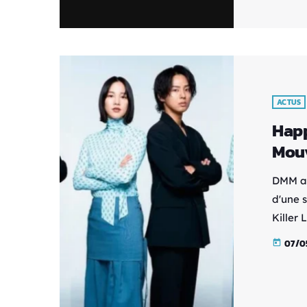
Girlfr
Fueguc
Hosoda
ACTUS
Happ
Mou
DMM a 
d'une 
Killer
diffusé
07/0
today
adapta
d'humo
jeune f