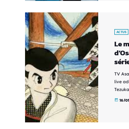
comme 
dans c
ACTUS
Le m
d’Os
série
TV Asa
live a
Tezuka,
Shinse
16/0
today
cœur d
Hayato
Kaguya
scripts