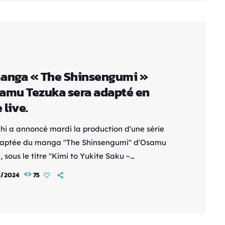
assassin, mais qui se révèle être plutôt douée
e domaine. […]
anga « The Shinsengumi »
amu Tezuka sera adapté en
 live.
hi a annoncé mardi la production d'une série
daptée du manga "The Shinsengumi" d'Osamu
 sous le titre "Kimi to Yukite Saku ~
ngumi Seishun Roku~". Elle sera diffusée au
1/2024
75
u programme « Super Bara Bara Daisakusen ».
 Kawai (live-action My Love Story!!, Nisekoi,
-sama: Love is War) réalise cette série, dont les
 sont signés Fumi Tsubota (Hugtto! Precure,