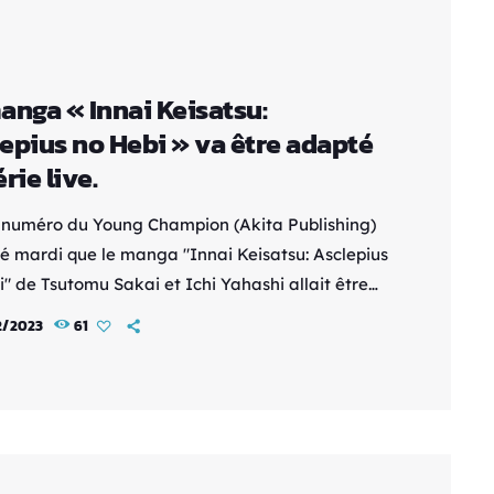
anga « Innai Keisatsu:
epius no Hebi » va être adapté
rie live.
 numéro du Young Champion (Akita Publishing)
lé mardi que le manga "Innai Keisatsu: Asclepius
" de Tsutomu Sakai et Ichi Yahashi allait être
en une série live, prévue pour sortir le 12
2/2023
61
 prochain sur la chaîne Fuji TV. En tête d'affiche,
ouvera Kenta Kiritani, Kôji Seto, Neru
ma, et Masachika Ichimura. La série, dirigée
nichi Ishikawa, sera scénarisée par Emi
to en […]