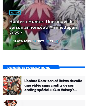
ACTUS
Hunter x Hunter : Une nouvelle
saison annoncée à Anime Japan
2025 ?
19/02/2025
5973
13
today
DERNIÈRES PUBLICATIONS
L’anime Dara-san of Reiwa dévoile
une vidéo sans crédits de son
ending spécial « Gun Valsey’s
Theme »