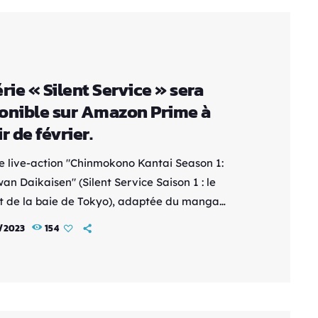
 PriMagi!, Gold Kingdom and Water […]
érie « Silent Service » sera
onible sur Amazon Prime à
r de février.
ie live-action "Chinmokono Kantai Season 1:
n Daikaisen" (Silent Service Saison 1 : le
 de la baie de Tokyo), adaptée du manga
 Service" de Kaiji Kawaguchi, sera diffusée sur
2/2023
154
 Prime Video à partir du 9 février. La série
ndra six premiers épisodes, suivis des épisodes
 huit le 16 février. L'accès à la série sera
l. Les quatre premiers épisodes aborderont des
 non-montrées dans […]