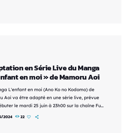
ka et Natsuki Takahashi sont les réalisateurs,
 que Tomomi Ôkubo et Erika Toyama signent les
. Le manga original a […]
tation en Série Live du Manga
enfant en moi » de Mamoru Aoi
ga L'enfant en moi (Ano Ko no Kodomo) de
 Aoi va être adapté en une série live, prévue
buter le mardi 25 juin à 23h00 sur la chaîne Fuji
ns la plage horaire « Ka-Dra★Eleven ». Casting
5/2024
22
ipe de Production Hiyori Sakurada, connue pour
les dans Twilight (Sachi Koyama), Rent-A-