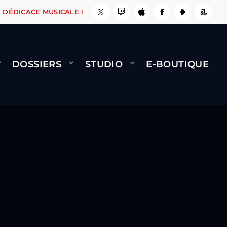
 ÇA LE FAIT !
NAMI
BERNARD MINET - FLY (
DÉDICACE MUSICALE !
DOSSIERS
STUDIO
E-BOUTIQUE