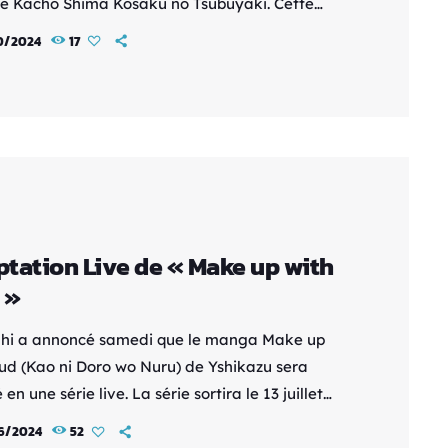
lée Kachô Shima Kôsaku no Tsubuyaki. Cette
au format vertical, spécialement conçue pour les
0/2024
17
nes, sera diffusée sur les plateformes sociales
e, TikTok, Instagram, et X à partir du 7 octobre
étails de la série Les épisodes seront courts et
és en semaine à 7h00 et 12h00 (JST). Cette
he innovante, adaptée aux […]
tation Live de « Make up with
 »
hi a annoncé samedi que le manga Make up
ud (Kao ni Doro wo Nuru) de Yshikazu sera
en une série live. La série sortira le 13 juillet
in à 23 h 30 sur TV Asahi, avec Hikaru
6/2024
52
hi dans le rôle principal de Miku. Izuru