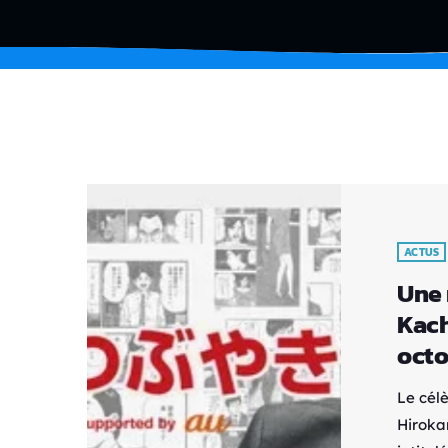
ACTUS
Une 
Kach
octo
Le cél
Hiroka