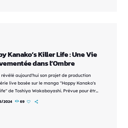
iend (Chizuru Mizuhara) et Tokyo Ghoul (Hinami
hi), incarnera Sachi Kawakami. Kanata
, qui a […]
y Kanako’s Killer Life : Une Vie
vementée dans l’Ombre
révélé aujourd'hui son projet de production
série live basée sur le manga "Happy Kanako's
 Life" de Toshiya Wakabayashi. Prévue pour être
e cet hiver sur la chaîne DMM TV, cette
5/2024
69
tion promet d'apporter une touche d'action et
ur au petit écran. L'histoire suivra Kanako, une
ille qui se retrouve par hasard à travailler