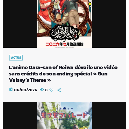
ACTUS
L’anime Dara-san of Reiwa dévoile une vidéo
sans crédits de son ending spécial « Gun
Valsey’s Theme »
today
06/08/2026
8