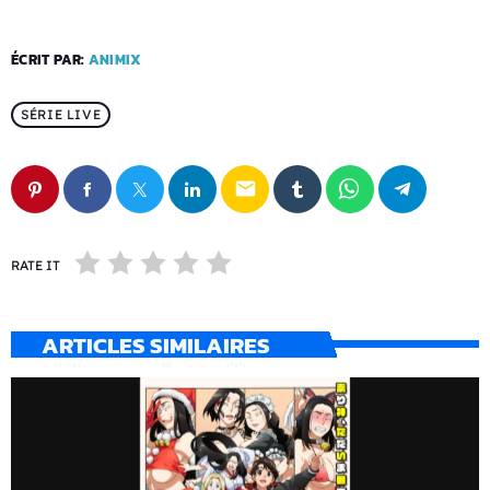
ÉCRIT PAR:
ANIMIX
SÉRIE LIVE
email
RATE IT
ARTICLES SIMILAIRES