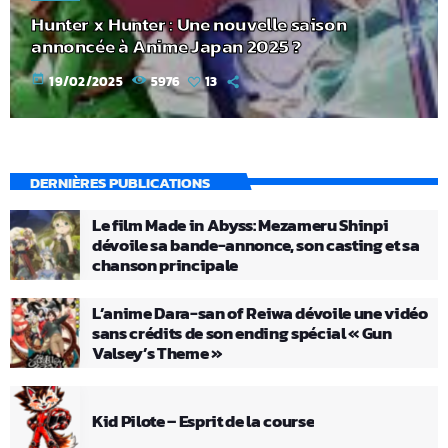
Hunter x Hunter : Une nouvelle saison
annoncée à Anime Japan 2025 ?
today
19/02/2025
5976
13
DERNIÈRES PUBLICATIONS
Le film Made in Abyss: Mezameru Shinpi
dévoile sa bande-annonce, son casting et sa
chanson principale
L’anime Dara-san of Reiwa dévoile une vidéo
sans crédits de son ending spécial « Gun
Valsey’s Theme »
Kid Pilote – Esprit de la course