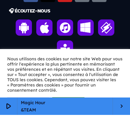
🎧 ÉCOUTEZ-NOUS
Nous utilisons des cookies sur notre site Web pour vous
offrir l'expérience la plus pertinente en mémorisant
vos préférences et en répétant vos visites. En cliquant
sur « Tout accepter », vous consentez à l'utilisation de
ℹ️ INFOS PRATIQUES
TOUS les cookies. Cependant, vous pouvez visiter les
« Paramètres des cookies » pour fournir un
✉️
Contact
consentement contrôlé.
🦊
Qui sommes-nous ?
Paramètres Cookie
Tout accepter
Magic Hour
play_arrow
keyboard_arrow_right
&TEAM
📄
Mentions légales
🔒
Confidentialité