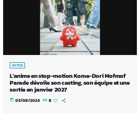
ACTUS
L’anime en stop-motion Koma-Dori Mofmof
Parade dévoile son casting, son équipe et une
sortie en janvier 2027
today
05/08/2026
8