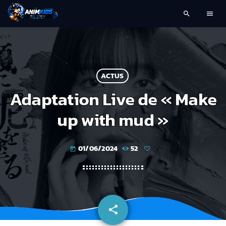
search
menu
ACTUS
Adaptation Live de « Make
up with mud »
01/06/2024
52
today
share
email