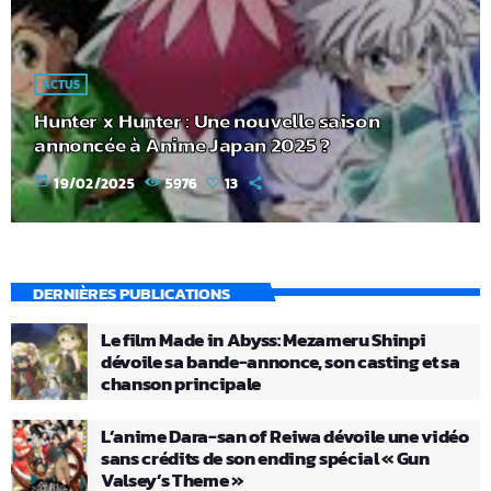
ACTUS
Hunter x Hunter : Une nouvelle saison
annoncée à Anime Japan 2025 ?
today
19/02/2025
5976
13
DERNIÈRES PUBLICATIONS
Le film Made in Abyss: Mezameru Shinpi
dévoile sa bande-annonce, son casting et sa
chanson principale
L’anime Dara-san of Reiwa dévoile une vidéo
sans crédits de son ending spécial « Gun
Valsey’s Theme »