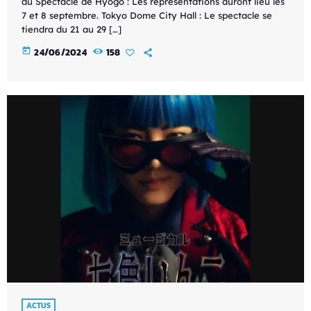
du Spectacle de Hyogo : Les représentations auront lieu les
7 et 8 septembre. Tokyo Dome City Hall : Le spectacle se
tiendra du 21 au 29 […]
today
24/06/2024
158
ACTUS