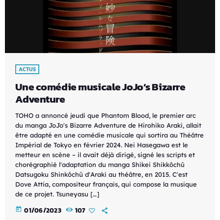
ACTUS
Une comédie musicale JoJo’s Bizarre
Adventure
TOHO a annoncé jeudi que Phantom Blood, le premier arc
du manga JoJo's Bizarre Adventure de Hirohiko Araki, allait
être adapté en une comédie musicale qui sortira au Théâtre
Impérial de Tokyo en février 2024. Nei Hasegawa est le
metteur en scène – il avait déjà dirigé, signé les scripts et
chorégraphié l'adaptation du manga Shikei Shikkôchû
Datsugoku Shinkôchû d'Araki au théâtre, en 2015. C'est
Dove Attia, compositeur français, qui compose la musique
de ce projet. Tsuneyasu […]
today
01/06/2023
107