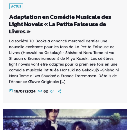
ACTUS
Adaptation en Comédie Musicale des
Light Novels « La Petite Faiseuse de
Livres »
La société TO Books a annoncé mercredi dernier une
nouvelle excitante pour les fans de La Petite Faiseuse de
Livres (Honzuki no Gekokujō - Shisho ni Naru Tame ni wa
Shudan o Erandeiramasen) de Miya Kazuki. Les célèbres
light novels vont être adaptés pour la première fois en une
comédie musicale intitulée Honzuki no Gekokujō ~Shisho ni
Naru Tame ni wa Shudan! o Erande Iraremasen. Détails de
l'Annonce Œuvre Originale: […]
today
16/07/2024
62