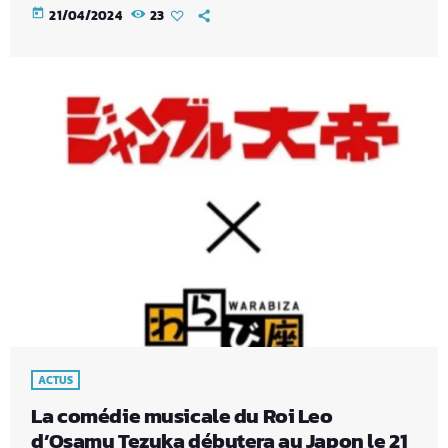
today
21/04/2024
23
ACTUS
La comédie musicale du Roi Leo
d’Osamu Tezuka débutera au Japon le 21