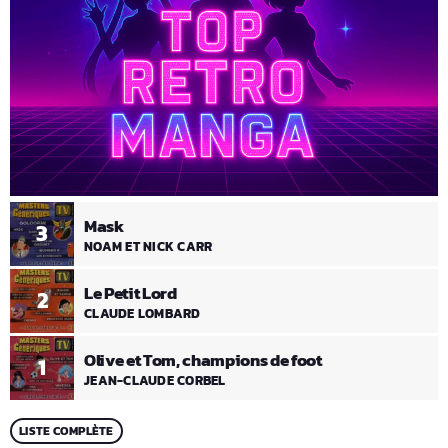
Mask
3
NOAM ET NICK CARR
Le Petit Lord
2
CLAUDE LOMBARD
Olive et Tom, champions de foot
1
JEAN-CLAUDE CORBEL
LISTE COMPLÈTE