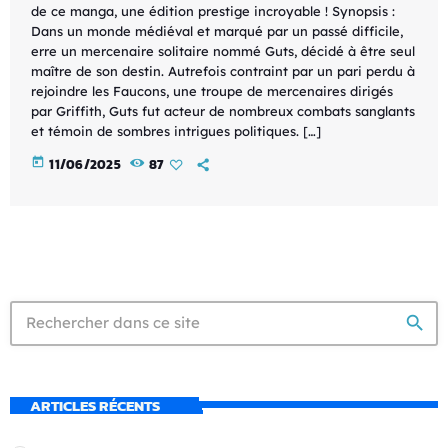
de ce manga, une édition prestige incroyable ! Synopsis :
Dans un monde médiéval et marqué par un passé difficile,
erre un mercenaire solitaire nommé Guts, décidé à être seul
maître de son destin. Autrefois contraint par un pari perdu à
rejoindre les Faucons, une troupe de mercenaires dirigés
par Griffith, Guts fut acteur de nombreux combats sanglants
et témoin de sombres intrigues politiques. […]
today
11/06/2025
87
search
ARTICLES RÉCENTS