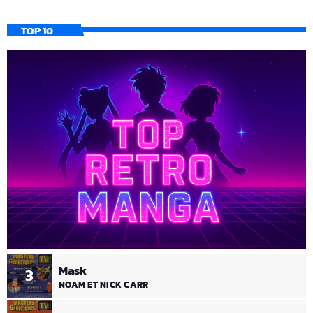
TOP 10
Mask
3
NOAM ET NICK CARR