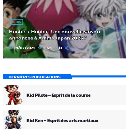
ACTUS
Hunter x Hunter : Une nouvelle saison
annoncée à Anime Japan 2025 ?
today
19/02/2025
5973
13
DERNIÈRES PUBLICATIONS
Kid Pilote – Esprit de la course
Kid Ken – Esprit des arts martiaux