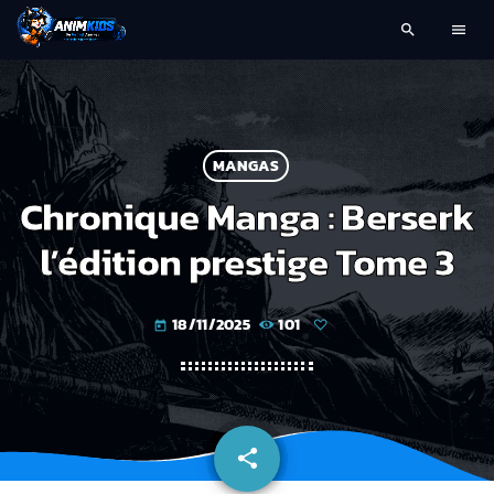
search
menu
MANGAS
Chronique Manga : Berserk
l’édition prestige Tome 3
18/11/2025
101
today
share
email