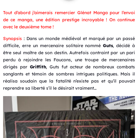
Tout d’abord j’aimerais remercier Glénat Manga pour l’envoi
de ce manga, une édition prestige incroyable ! On continue
avec le deuxième tome !
Synopsis
: Dans un monde médiéval et marqué par un passé
difficile, erre un mercenaire solitaire nommé
Guts
, décidé à
être seul maître de son destin. Autrefois contraint par un pari
perdu à rejoindre les Faucons, une troupe de mercenaires
dirigés par
Griffith
, Guts fut acteur de nombreux combats
sanglants et témoin de sombres intrigues politiques. Mais il
réalisa soudain que la fatalité n’existe pas et qu’il pouvait
reprendre sa liberté s’il le désirait vraiment…