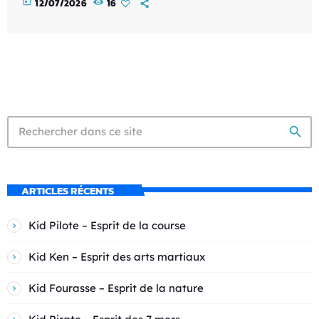
today
12/07/2026
16
search
ARTICLES RÉCENTS
Kid Pilote – Esprit de la course
Kid Ken – Esprit des arts martiaux
Kid Fourasse – Esprit de la nature