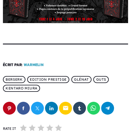
ÉCRIT PAR:
WARMELIN
BERSERK
EDITION PRESTIGE
GLÉNAT
GUTS
KENTARO MIURA
email
RATE IT