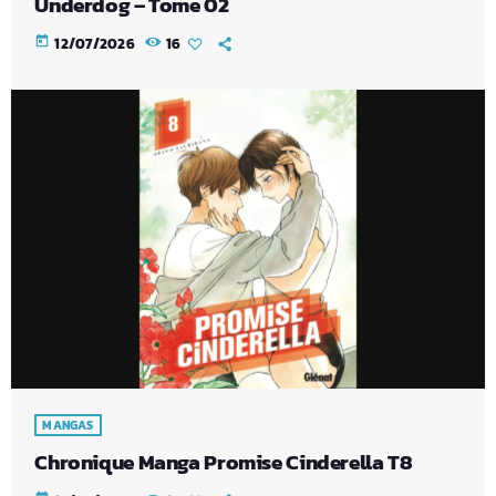
Underdog – Tome 02
today
12/07/2026
16
MANGAS
Chronique Manga Promise Cinderella T8