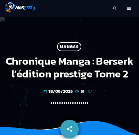
search
menu
MANGAS
Chronique Manga : Berserk
l’édition prestige Tome 2
18/06/2025
51
today
share
email