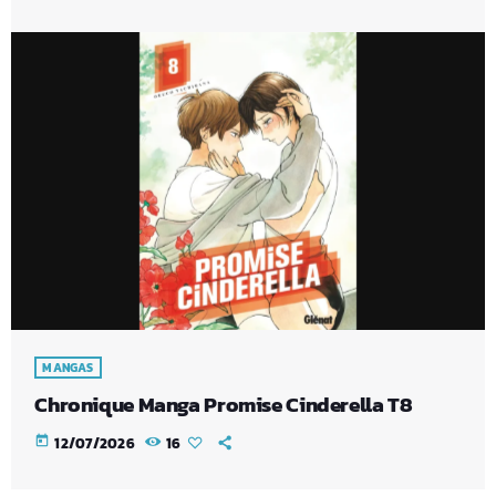
MANGAS
Chronique Manga Promise Cinderella T8
today
12/07/2026
16