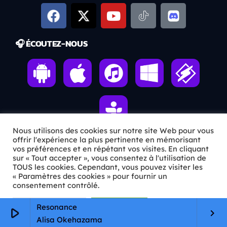
🎧 ÉCOUTEZ-NOUS
Nous utilisons des cookies sur notre site Web pour vous
offrir l'expérience la plus pertinente en mémorisant
vos préférences et en répétant vos visites. En cliquant
ℹ️ INFOS PRATIQUES
sur « Tout accepter », vous consentez à l'utilisation de
TOUS les cookies. Cependant, vous pouvez visiter les
« Paramètres des cookies » pour fournir un
✉️
Contact
consentement contrôlé.
🦊
Qui sommes-nous ?
Paramètres Cookie
Tout accepter
Resonance
play_arrow
keyboard_arrow_right
📄
Mentions légales
Alisa Okehazama