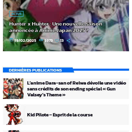
ACTUS
Hunter x Hunter : Une nouvelle saison
annoncée à Anime Japan 2025 ?
today
19/02/2025
5973
13
DERNIÈRES PUBLICATIONS
L’anime Dara-san of Reiwa dévoile une vidéo
sans crédits de son ending spécial « Gun
Valsey’s Theme »
Kid Pilote – Esprit de la course