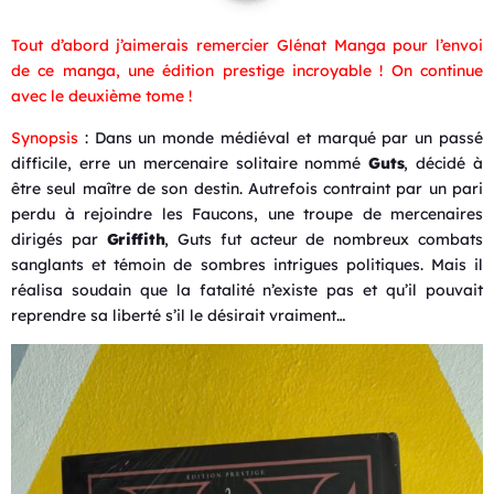
Tout d’abord j’aimerais remercier Glénat Manga pour l’envoi
de ce manga, une édition prestige incroyable ! On continue
avec le deuxième tome !
Synopsis
: Dans un monde médiéval et marqué par un passé
difficile, erre un mercenaire solitaire nommé
Guts
, décidé à
être seul maître de son destin. Autrefois contraint par un pari
perdu à rejoindre les Faucons, une troupe de mercenaires
dirigés par
Griffith
, Guts fut acteur de nombreux combats
sanglants et témoin de sombres intrigues politiques. Mais il
réalisa soudain que la fatalité n’existe pas et qu’il pouvait
reprendre sa liberté s’il le désirait vraiment…