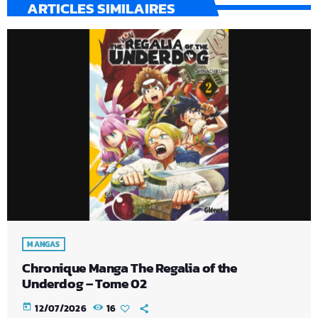
ARTICLES SIMILAIRES
MANGAS
Chronique Manga The Regalia of the
Underdog – Tome 02
today
12/07/2026
16