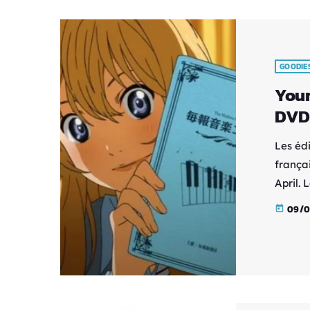
GOODIE
Your
DVD
Les éd
frança
April. 
la part
09/0
today
€ et un
1 cont
sortie 
l'anime