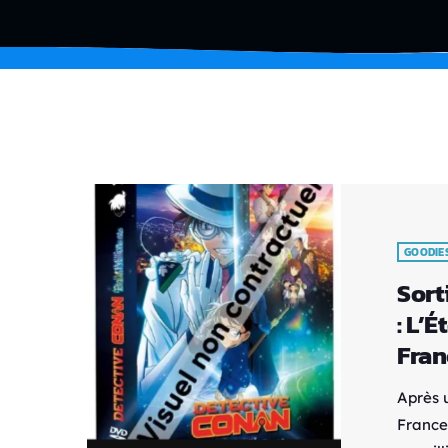
GOODIE
Sort
: L’É
Fran
Après 
France 