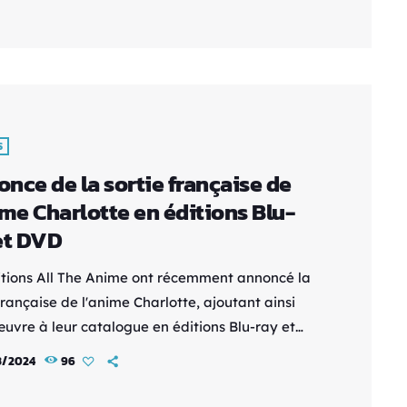
ier steelbook élégant. En plus des épisodes, elle
a également : Un double vinyle de […]
S
nce de la sortie française de
ime Charlotte en éditions Blu-
et DVD
itions All The Anime ont récemment annoncé la
française de l'anime Charlotte, ajoutant ainsi
œuvre à leur catalogue en éditions Blu-ray et
édition collector Blu-ray sera disponible au prix
3/2024
96
9 €, tandis que l'édition collector DVD sera
ée à 54,99 €. Les fans pourront se procurer ces