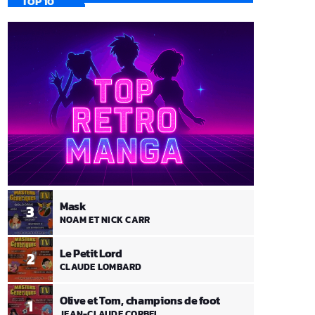
TOP 10
Mask
3
NOAM ET NICK CARR
Le Petit Lord
2
CLAUDE LOMBARD
Olive et Tom, champions de foot
1
JEAN-CLAUDE CORBEL