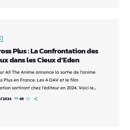
ns à partir du 29 mai 2024 en France. L'anime
ésenté en version originale sous-titrée français
R) […]
S
oss Plus : La Confrontation des
ux dans les Cieux d’Eden
eur All The Anime annonce la sortie de l'anime
s Plus en France. Les 4 OAV et le film
tion sortiront chez l'éditeur en 2024. Voici le
: Isamu Alva Dyson, le meilleur pilote de l'UN
3/2024
49
ais aussi le plus indiscipliné, est retiré des
 de bataille et muté comme pilote d'essai sur la
 Eden en 2040. Excité à l'idée de piloter le
n des nouveaux modèles […]