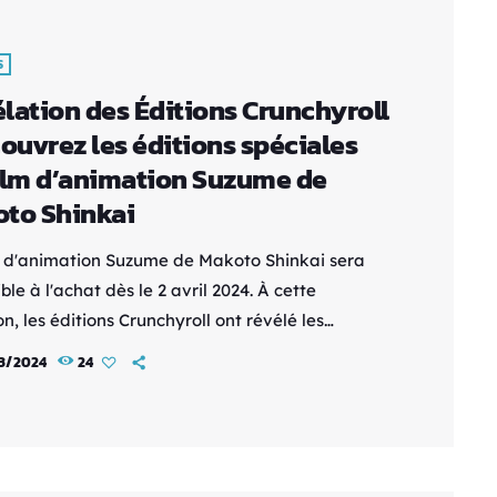
S
lation des Éditions Crunchyroll
couvrez les éditions spéciales
ilm d’animation Suzume de
to Shinkai
m d'animation Suzume de Makoto Shinkai sera
ble à l'achat dès le 2 avril 2024. À cette
n, les éditions Crunchyroll ont révélé les
cités de quatre éditions qui seront mises à
3/2024
24
tion. Pour l'édition limitée Blu-ray & DVD, elle
ndra : 2 disques Blu-ray + 1 disque DVD Un
t avec un boîtier Blu-ray accompagné d'un
u, 4 cartes, et un livret de 60 pages 3 vidéos