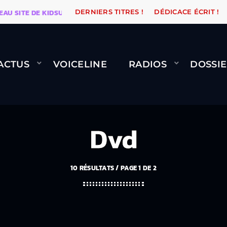
E DE KIDSUNE
WARÉTRO
ORANGE ROAD QUI PASSE, 
DERNIERS TITRES !
DÉDICACE ÉCRIT !
ACTUS
VOICELINE
RADIOS
DOSSIE
Dvd
10 RÉSULTATS / PAGE 1 DE 2