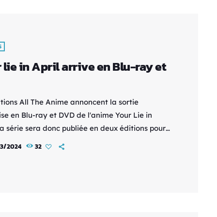
S
 lie in April arrive en Blu-ray et
itions All The Anime annoncent la sortie
ise en Blu-ray et DVD de l'anime Your Lie in
La série sera donc publiée en deux éditions pour
ie 1 (sur 2) : une collector Blu-ray au prix de 64,99
3/2024
32
e collector DVD au prix de 54,99 €. Cette partie
iendra les 11 premiers épisodes en VOSTFR. La
est prévue pour le 24 avril 2024. Synopsis de
 : Kosei Arima était […]