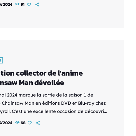
ateur acclamé, sortira au format physique en
6/2024
91
 grâce à Wild Side Video. Prévue pour le 4
re 2024, cette sortie proposera trois éditions
ntes pour satisfaire tous les types de
ionneurs et d'amateurs de films. Détails de la
: Date de sortie : 4 décembre 2024 Distributeur :
]
S
ition collector de l’anime
nsaw Man dévoilée
mai 2024 marque la sortie de la saison 1 de
e Chainsaw Man en éditions DVD et Blu-ray chez
yroll. C'est une excellente occasion de découvrir
ails de l'édition collector qui sera disponible un
5/2024
68
us tard. L'édition collector de Chainsaw Man
ndra l'intégralité de la saison 1 en Blu-ray dans