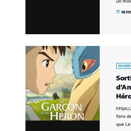
un mill
décemb
18/0
today
simple
Blu-ra
contenu
illustr
GOODIE
Sort
d’An
Héro
https:
fans d
que Le