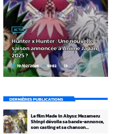
ACTUS
Hunter x Hunter : Une nouvelle
saison annoncée à Anime Japan
2025 ?
19/02/2025
5982
13
today
DERNIÈRES PUBLICATIONS
Le film Made in Abyss: Mezameru
Shinpi dévoile sa bande-annonce,
son casting et sa chanson
principale