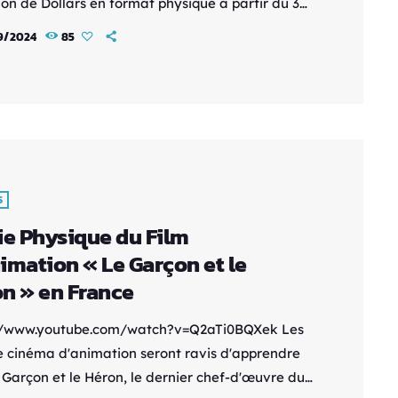
ion de Dollars en format physique à partir du 3
re 2024. Trois versions seront disponibles : DVD
9/2024
85
 à 19,99 € Blu-ray simple à 24,99 € Combo DVD +
y à 39,99 €, incluant un DVD bonus avec des
s exclusifs, un livret, une affiche du film, et des
ations. Synopsis […]
S
ie Physique du Film
imation « Le Garçon et le
n » en France
//www.youtube.com/watch?v=Q2aTi0BQXek Les
e cinéma d'animation seront ravis d'apprendre
 Garçon et le Héron, le dernier chef-d'œuvre du