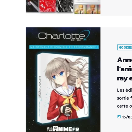
un boît
inclur
GOODIE
Anno
l’an
ray 
Les éd
sortie 
cette 
DVD. L'
15/0
today
de 64,9
propos