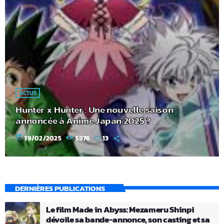
ACTUS
Hunter x Hunter : Une nouvelle saison
annoncée à Anime Japan 2025 ?
today
19/02/2025
5976
13
DERNIÈRES PUBLICATIONS
Le film Made in Abyss: Mezameru Shinpi
dévoile sa bande-annonce, son casting et sa