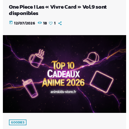
One Piece ! Les « Vivre Card » Vol.9 sont
disponibles
today
12/07/2026
18
1
GOODIES