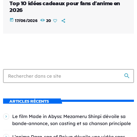
Top 10 idées cadeaux pour fans d’anime en
2026
today
17/06/2026
20
search
ARTICLES RÉCENTS
Le film Made in Abyss: Mezameru Shinpi dévoile sa
bande-annonce, son casting et sa chanson principale
L’anime Dara-san of Reiwa dévoile une vidéo sans