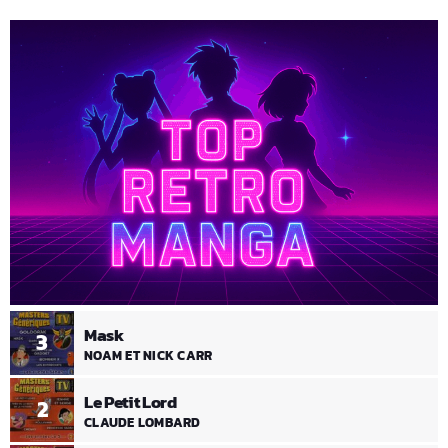
Mask
3
NOAM ET NICK CARR
Le Petit Lord
2
CLAUDE LOMBARD