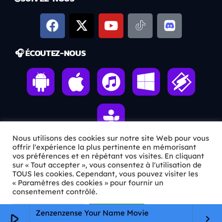
🎧 ÉCOUTEZ-NOUS
Nous utilisons des cookies sur notre site Web pour vous
offrir l'expérience la plus pertinente en mémorisant
vos préférences et en répétant vos visites. En cliquant
ℹ️ INFOS PRATIQUES
sur « Tout accepter », vous consentez à l'utilisation de
TOUS les cookies. Cependant, vous pouvez visiter les
« Paramètres des cookies » pour fournir un
✉️
Contact
consentement contrôlé.
🦊
Qui sommes-nous ?
Paramètres Cookie
Tout accepter
Zenzenzense Your Name Movie
play_arrow
keyboard_arrow_right