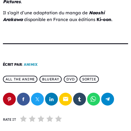
Pictures
.
Il s’agit d’une adaptation du manga de
Naoshi
Arakawa
disponible en France aux éditions
Ki-oon
.
ÉCRIT PAR:
ANIMIX
ALL THE ANIME
BLUERAY
DVD
SORTIE
email
RATE IT