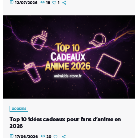
today
12/07/2026
18
1
GOODIES
Top 10 idées cadeaux pour fans d’anime en
2026
today
17/06/2026
20