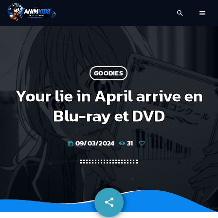
search
menu
GOODIES
Your lie in April arrive en
Blu-ray et DVD
09/03/2024
31
today
share
email