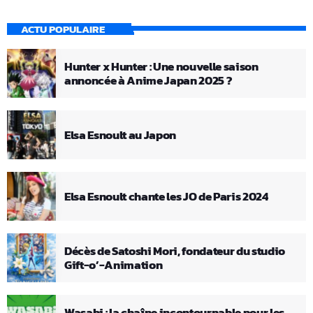
ACTU POPULAIRE
Hunter x Hunter : Une nouvelle saison
annoncée à Anime Japan 2025 ?
Elsa Esnoult au Japon
Elsa Esnoult chante les JO de Paris 2024
Décès de Satoshi Mori, fondateur du studio
Gift-o’-Animation
Wasabi : la chaîne incontournable pour les