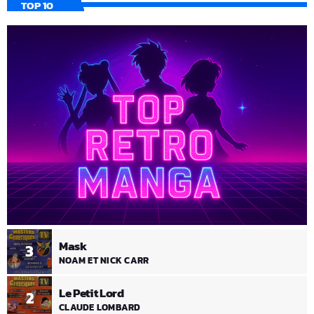
TOP 10
Mask
3
NOAM ET NICK CARR
Le Petit Lord
2
CLAUDE LOMBARD