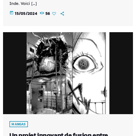
Inde. Voici […]
today
15/05/2024
56
MANGAS
Un projet innovant de fusion entre