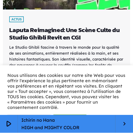
ACTUS
Laputa Reimagined: Une Scène Culte du
Studio Ghibli Revit en CGI
Le Studio Ghibli fascine à travers le monde pour la qualité
de ses animations, entièrement réalisées à la main, et ses
histoires fantastiques. Son identité visuelle, caractérisée par
des paysages à couper le souffle (comme les forêts de
Nausicaä, la vallée du vent et de Princesse Mononoké, ou
Nous utilisons des cookies sur notre site Web pour vous
encore l'architecture magnifique dans Le Voyage de
offrir l'expérience la plus pertinente en mémorisant
Chihiro), contribue à l'image merveilleuse que renvoie le
vos préférences et en répétant vos visites. En cliquant
studio. Une des scènes les plus mémorables […]
sur « Tout accepter », vous consentez à l'utilisation de
TOUS les cookies. Cependant, vous pouvez visiter les
today
11/05/2024
47
« Paramètres des cookies » pour fournir un
consentement contrôlé.
Paramètres Cookie
Tout accepter
Ichirin no Hana
play_arrow
keyboard_arrow_right
HIGH and MIGHTY COLOR