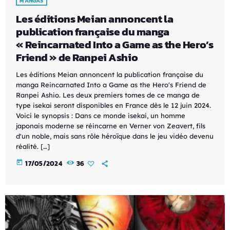
MANGAS
Les éditions Meian annoncent la
publication française du manga
« Reincarnated Into a Game as the Hero’s
Friend » de Ranpei Ashio
Les éditions Meian annoncent la publication française du
manga Reincarnated Into a Game as the Hero's Friend de
Ranpei Ashio. Les deux premiers tomes de ce manga de
type isekai seront disponibles en France dès le 12 juin 2024.
Voici le synopsis : Dans ce monde isekai, un homme
japonais moderne se réincarne en Verner von Zeavert, fils
d'un noble, mais sans rôle héroïque dans le jeu vidéo devenu
réalité. […]
today
17/05/2024
36