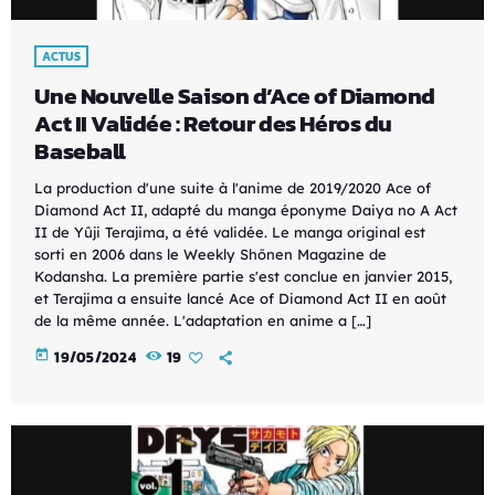
ACTUS
Une Nouvelle Saison d’Ace of Diamond
Act II Validée : Retour des Héros du
Baseball
La production d'une suite à l'anime de 2019/2020 Ace of
Diamond Act II, adapté du manga éponyme Daiya no A Act
II de Yûji Terajima, a été validée. Le manga original est
sorti en 2006 dans le Weekly Shōnen Magazine de
Kodansha. La première partie s'est conclue en janvier 2015,
et Terajima a ensuite lancé Ace of Diamond Act II en août
de la même année. L'adaptation en anime a […]
today
19/05/2024
19