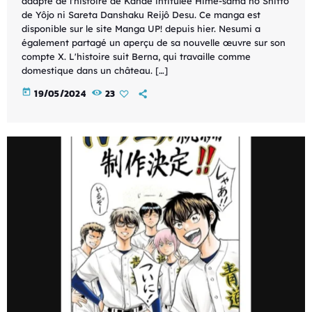
adapté de l'histoire de Kanae intitulée Hime-sama no Shitto
de Yôjo ni Sareta Danshaku Reijô Desu. Ce manga est
disponible sur le site Manga UP! depuis hier. Nesumi a
également partagé un aperçu de sa nouvelle œuvre sur son
compte X. L'histoire suit Berna, qui travaille comme
domestique dans un château. […]
today
19/05/2024
23