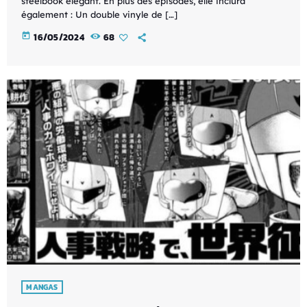
steelbook élégant. En plus des épisodes, elle inclura
également : Un double vinyle de […]
today
16/05/2024
68
MANGAS