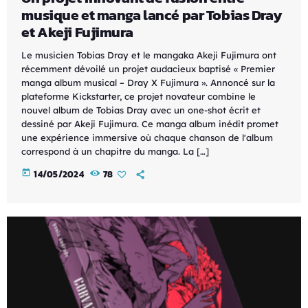
musique et manga lancé par Tobias Dray
et Akeji Fujimura
Le musicien Tobias Dray et le mangaka Akeji Fujimura ont
récemment dévoilé un projet audacieux baptisé « Premier
manga album musical – Dray X Fujimura ». Annoncé sur la
plateforme Kickstarter, ce projet novateur combine le
nouvel album de Tobias Dray avec un one-shot écrit et
dessiné par Akeji Fujimura. Ce manga album inédit promet
une expérience immersive où chaque chanson de l'album
correspond à un chapitre du manga. La […]
today
14/05/2024
78