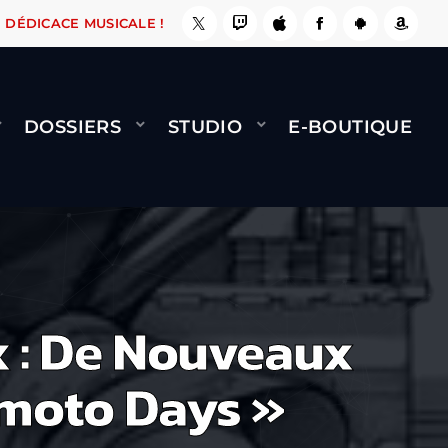
A LE FAIT !
NAMI
BERNARD MINET - FLY (GÉ
DÉDICACE MUSICALE !
DOSSIERS
STUDIO
E-BOUTIQUE
x : De Nouveaux
amoto Days »