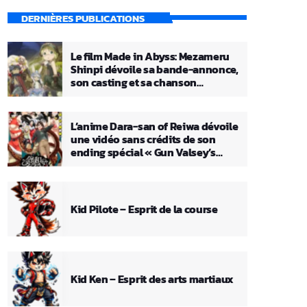
DERNIÈRES PUBLICATIONS
Le film Made in Abyss: Mezameru
Shinpi dévoile sa bande-annonce,
son casting et sa chanson
principale
L’anime Dara-san of Reiwa dévoile
une vidéo sans crédits de son
ending spécial « Gun Valsey’s
Theme »
Kid Pilote – Esprit de la course
Kid Ken – Esprit des arts martiaux