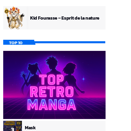
Kid Fourasse – Esprit de la nature
TOP 10
Mask
3