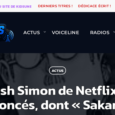
 DE KIDSUNE
WARÉTRO
ORANGE ROAD QUI PASSE, Ç
DERNIERS TITRES !
DÉDICACE ÉCRIT !
ACTUS
VOICELINE
RADIOS
ACTUS
osh Simon de Netfli
oncés, dont « Sak