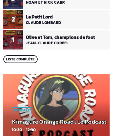
NOAM ET NICK CARR
Le Petit Lord
2
CLAUDE LOMBARD
Olive et Tom, champions de foot
1
JEAN-CLAUDE CORBEL
LISTE COMPLÈTE
PODCAST
Kimagure Orange Road : Le Podcast
10:30 - 12:30