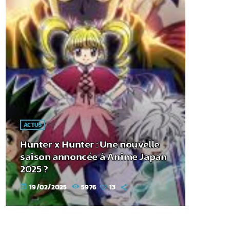
ACTUS
Hunter x Hunter : Une nouvelle
saison annoncée à Anime Japan
2025 ?
19/02/2025
5976
13
today