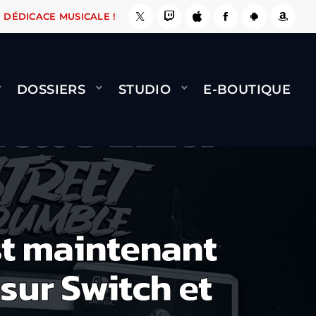
E FAIT !
NAMI
BERNARD MINET - FLY (GÉNÉR
DÉDICACE MUSICALE !
DOSSIERS
STUDIO
E-BOUTIQUE
st maintenant
sur Switch et