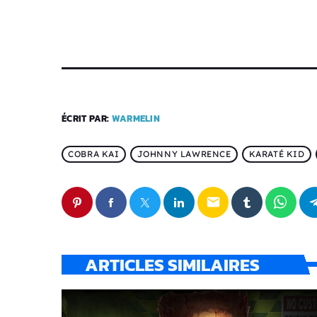
ÉCRIT PAR:
WARMELIN
COBRA KAI
JOHNNY LAWRENCE
KARATÉ KID
email
ARTICLES SIMILAIRES