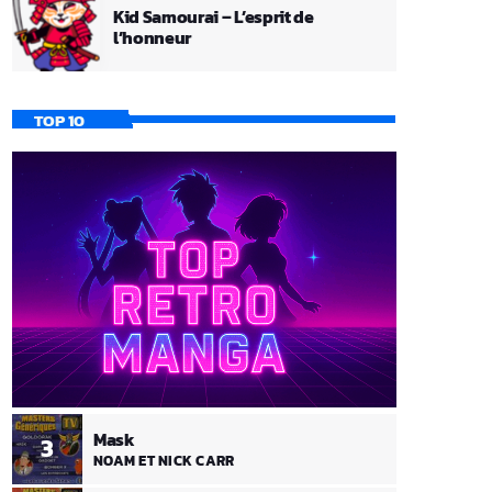
Kid Samourai – L’esprit de
l’honneur
TOP 10
Mask
3
NOAM ET NICK CARR