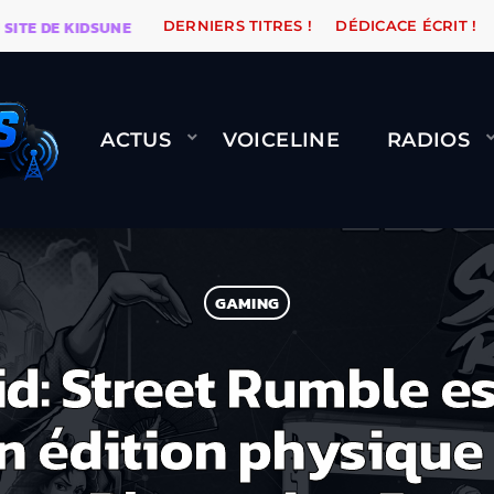
 KIDSUNE
WARÉTRO
ORANGE ROAD QUI PASSE, ÇA L
DERNIERS TITRES !
DÉDICACE ÉCRIT !
ACTUS
VOICELINE
RADIOS
GAMING
id: Street Rumble e
n édition physique 