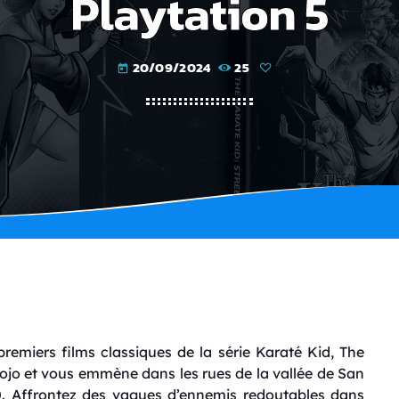
Playtation 5
20/09/2024
25
today
premiers films classiques de la série Karaté Kid, The
 dojo et vous emmène dans les rues de la vallée de San
. Affrontez des vagues d’ennemis redoutables dans