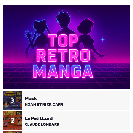
Mask
3
NOAM ET NICK CARR
Le Petit Lord
2
CLAUDE LOMBARD