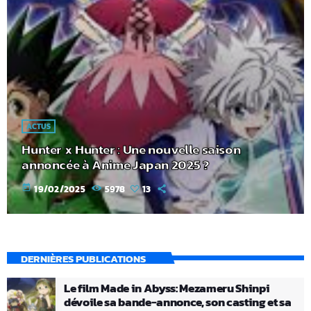
ACTUS
Hunter x Hunter : Une nouvelle saison
annoncée à Anime Japan 2025 ?
today
19/02/2025
5978
13
DERNIÈRES PUBLICATIONS
Le film Made in Abyss: Mezameru Shinpi
dévoile sa bande-annonce, son casting et sa