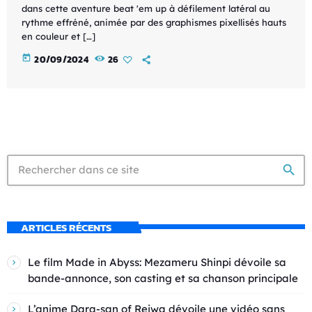
dans cette aventure beat 'em up à défilement latéral au
rythme effréné, animée par des graphismes pixellisés hauts
en couleur et […]
today
20/09/2024
26
search
ARTICLES RÉCENTS
Le film Made in Abyss: Mezameru Shinpi dévoile sa
bande-annonce, son casting et sa chanson principale
L’anime Dara-san of Reiwa dévoile une vidéo sans