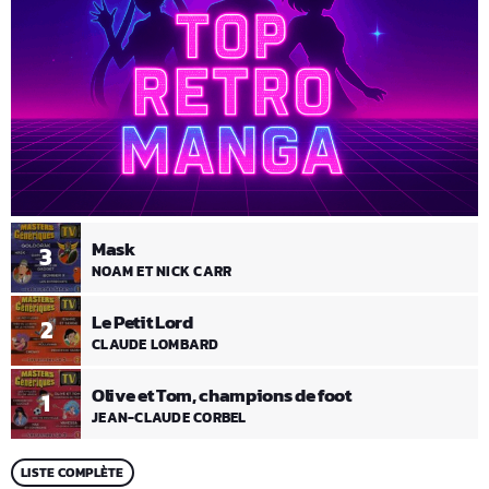
Mask
3
NOAM ET NICK CARR
Le Petit Lord
2
CLAUDE LOMBARD
Olive et Tom, champions de foot
1
JEAN-CLAUDE CORBEL
LISTE COMPLÈTE