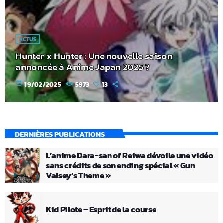
ACTUS
Hunter x Hunter : Une nouvelle saison
annoncée à Anime Japan 2025 ?
today
19/02/2025
5973
13
DERNIÈRES PUBLICATIONS
L’anime Dara-san of Reiwa dévoile une vidéo
sans crédits de son ending spécial « Gun
Valsey’s Theme »
Kid Pilote – Esprit de la course