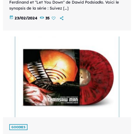
Ferdinand et "Let You Down" de Dawid Podsiadło. Voici le
synopsis de la série : Suivez […]
today
23/02/2024
35
GOODIES