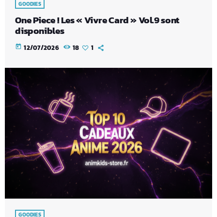
GOODIES
One Piece ! Les « Vivre Card » Vol.9 sont
disponibles
today
12/07/2026
18
1
GOODIES