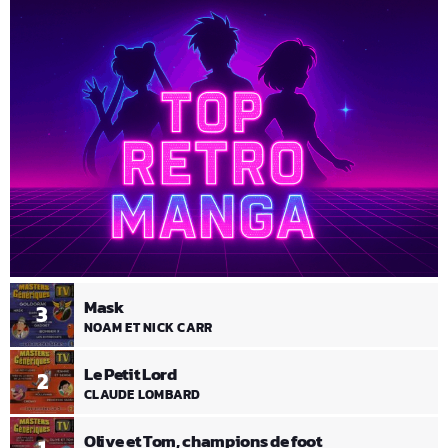
Mask
3
NOAM ET NICK CARR
Le Petit Lord
2
CLAUDE LOMBARD
Olive et Tom, champions de foot