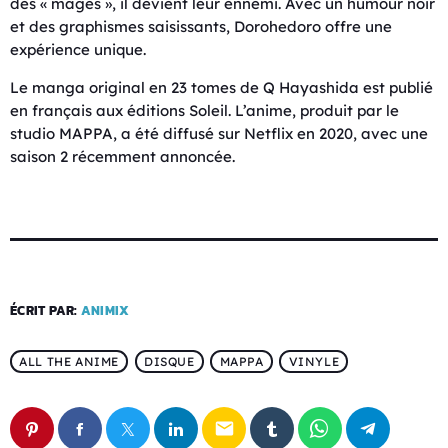
des « mages », il devient leur ennemi. Avec un humour noir
et des graphismes saisissants, Dorohedoro offre une
expérience unique.
Le manga original en 23 tomes de Q Hayashida est publié
en français aux éditions Soleil. L’anime, produit par le
studio MAPPA, a été diffusé sur Netflix en 2020, avec une
saison 2 récemment annoncée.
ÉCRIT PAR:
ANIMIX
ALL THE ANIME
DISQUE
MAPPA
VINYLE
email