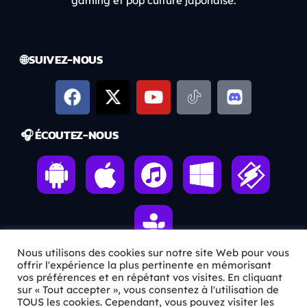
gaming et pop culture japonaise.
🌐 SUIVEZ-NOUS
🎧 ÉCOUTEZ-NOUS
Nous utilisons des cookies sur notre site Web pour vous
offrir l'expérience la plus pertinente en mémorisant
vos préférences et en répétant vos visites. En cliquant
ℹ️ INFOS PRATIQUES
sur « Tout accepter », vous consentez à l'utilisation de
TOUS les cookies. Cependant, vous pouvez visiter les