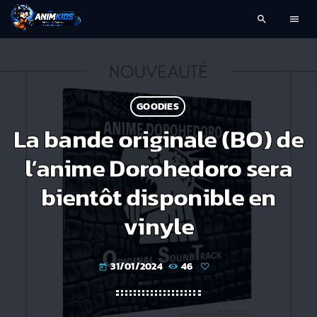
search
menu
GOODIES
La bande originale (BO) de
l’anime Dorohedoro sera
bientôt disponible en
vinyle
31/01/2024
46
today