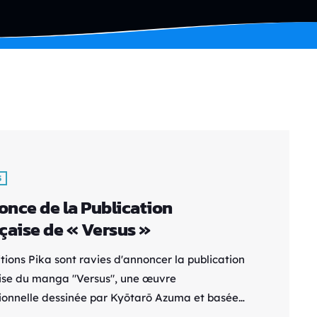
S
nce de la Publication
çaise de « Versus »
tions Pika sont ravies d'annoncer la publication
ise du manga "Versus", une œuvre
ionnelle dessinée par Kyōtarō Azuma et basée
 scénario captivant de ONE, le talentueux