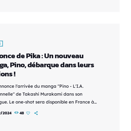
s de la série : Minato, un élève de CM2, et sa
[…]
S
nce de Pika : Un nouveau
a, Pino, débarque dans leurs
ions !
nnonce l'arrivée du manga "Pino - L'I.A.
nnelle" de Takashi Murakami dans son
gue. Le one-shot sera disponible en France à
du 3 avril 2024, au prix de 20 €. Après le succès
2/2024
48
Chien gardien d'étoiles", c'est le second titre de
i Murakami à rejoindre la collection Pika