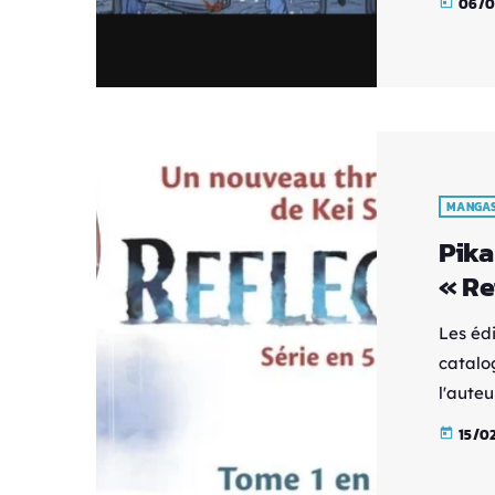
06/0
today
prévue 
dans l
Pumpki
magazin
lecteur
MANGA
Pika
« Re
Les éd
catalog
l'aute
"Echoes
15/0
today
sortira
tome de