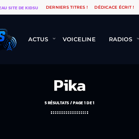
E DE KIDSUNE
WARÉTRO
ORANGE ROAD QUI PASSE,
DERNIERS TITRES !
DÉDICACE ÉCRIT !
ACTUS
VOICELINE
RADIOS
Pika
5 RÉSULTATS / PAGE 1 DE 1