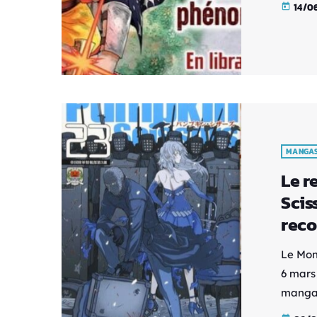
14/0
today
créate
Man" e
une sé
parfait
Azuma 
peuven
MANGA
Le r
Scis
reco
Le Mon
6 mars
manga 
son gr