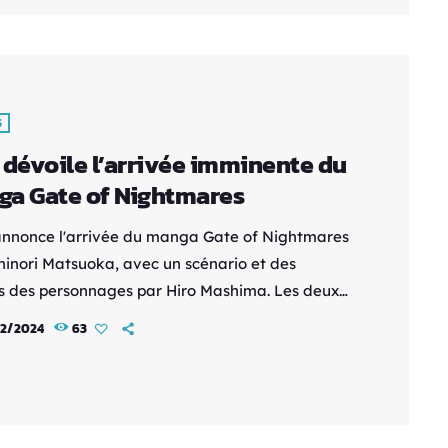
. Voici un aperçu du scénario : "Pino" est le nom
aux robots humanoïdes dotés de l'I.A. […]
S
 dévoile l’arrivée imminente du
a Gate of Nightmares
annonce l'arrivée du manga Gate of Nightmares
hinori Matsuoka, avec un scénario et des
s des personnages par Hiro Mashima. Les deux
de cette série seront disponibles en France à
2/2024
63
du 6 mars 2024, au prix de 7,20 € chacun. Voici un
de l'histoire : Dans un monde où les
mars prennent vie sous forme de monstres
ables, Emma, devenue Nightwalker, combat ces