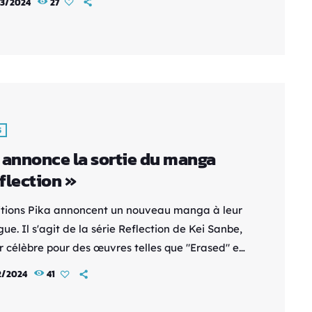
3/2024
27
pour le 6 avril prochain. Initialement publié
e Magazine Great de Kodansha en 2002,
n Scissors a été transféré en 2006 dans le
e où il est actuellement publié. Pour les
s […]
S
 annonce la sortie du manga
flection »
itions Pika annoncent un nouveau manga à leur
ue. Il s'agit de la série Reflection de Kei Sanbe,
ur célèbre pour des œuvres telles que "Erased" et
". Le premier volume de ce thriller haletant
2/2024
41
 en France à partir du 17 avril 2024. Chaque
 la série sera proposé au prix de 7,70 €.