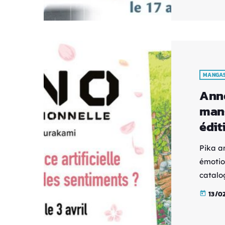
Synopsi
petite 
MANGA
Anno
mang
édit
Pika a
émotio
catalo
partir 
13/0
today
de "Le 
Takash