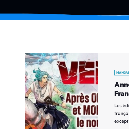
MANGA
Anno
Fran
Les édi
frança
except
sur un