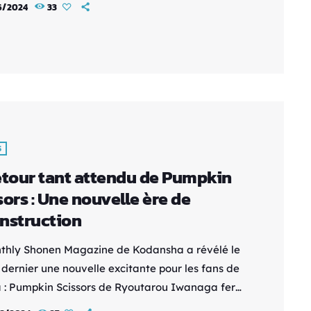
6/2024
33
ur derrière les succès mondiaux "One Punch
t "Mob Psycho 100". "Versus" s'annonce comme
rie incontournable, offrant une combinaison
e du style artistique distinctif de Kyōtarō
et de la narration unique de ONE. Les lecteurs
t s'attendre à […]
S
etour tant attendu de Pumpkin
sors : Une nouvelle ère de
nstruction
thly Shonen Magazine de Kodansha a révélé le
 dernier une nouvelle excitante pour les fans de
: Pumpkin Scissors de Ryoutarou Iwanaga fera
and retour dans l'édition de mai du magazine,