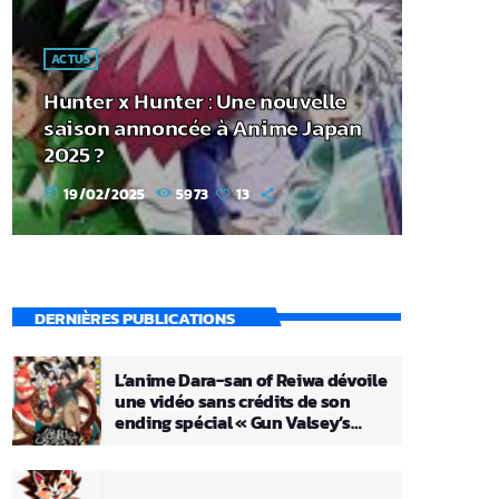
ACTUS
Hunter x Hunter : Une nouvelle
saison annoncée à Anime Japan
2025 ?
19/02/2025
5973
13
today
DERNIÈRES PUBLICATIONS
L’anime Dara-san of Reiwa dévoile
une vidéo sans crédits de son
ending spécial « Gun Valsey’s
Theme »