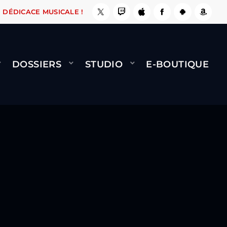
 ÇA LE FAIT !
NAMI
BERNARD MINET - FLY (
DÉDICACE MUSICALE !
DOSSIERS
STUDIO
E-BOUTIQUE