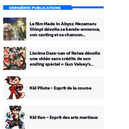
DERNIÈRES PUBLICATIONS
Le film Made in Abyss: Mezameru
Shinpi dévoile sa bande-annonce,
son casting et sa chanson
principale
L’anime Dara-san of Reiwa dévoile
une vidéo sans crédits de son
ending spécial « Gun Valsey’s
Theme »
Kid Pilote – Esprit de la course
Kid Ken – Esprit des arts martiaux