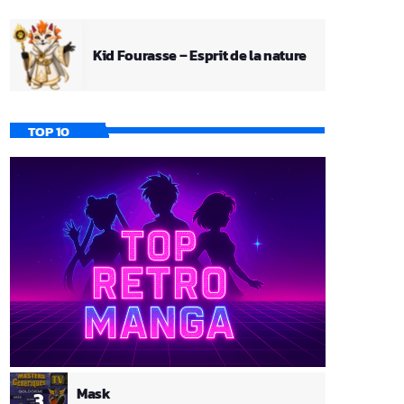
Kid Fourasse – Esprit de la nature
TOP 10
Mask
3