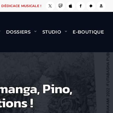
E, ÇA LE FAIT !
NAMI
BERNARD MINET - FLY
DÉDICACE MUSICALE !
DOSSIERS
STUDIO
E-BOUTIQUE
manga, Pino,
ions !