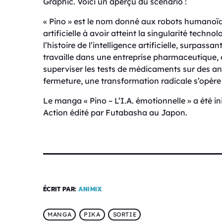
Graphic. Voici un aperçu du scénario :
« Pino » est le nom donné aux robots humanoïdes
artificielle à avoir atteint la singularité tech
l’histoire de l’intelligence artificielle, surpass
travaille dans une entreprise pharmaceutique,
superviser les tests de médicaments sur des a
fermeture, une transformation radicale s’opère
Le manga « Pino – L’I.A. émotionnelle » a été 
Action édité par Futabasha au Japon.
ÉCRIT PAR:
ANIMIX
MANGA
PIKA
SORTIE