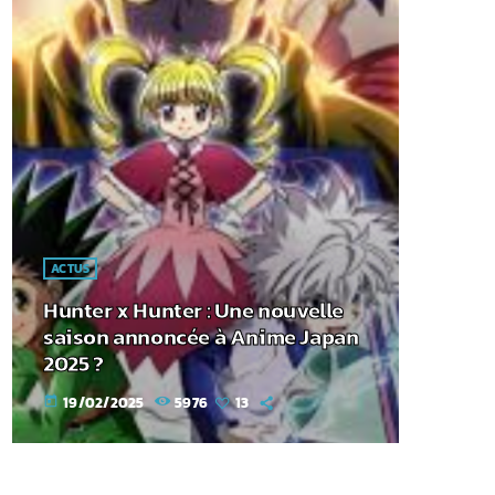
ACTUS
Hunter x Hunter : Une nouvelle
saison annoncée à Anime Japan
2025 ?
19/02/2025
5976
13
today