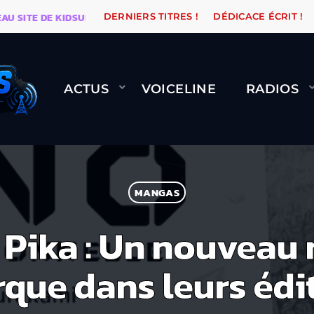
ITE DE KIDSUNE
WARÉTRO
ORANGE ROAD QUI PASS
DERNIERS TITRES !
DÉDICACE ÉCRIT !
ACTUS
VOICELINE
RADIOS
MANGAS
Pika : Un nouveau 
que dans leurs édit