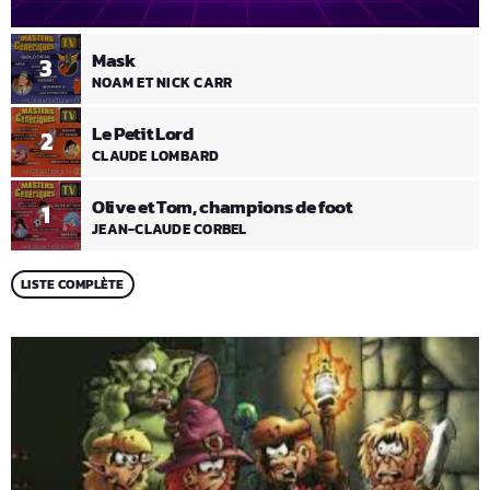
Mask
3
NOAM ET NICK CARR
Le Petit Lord
2
CLAUDE LOMBARD
Olive et Tom, champions de foot
1
JEAN-CLAUDE CORBEL
LISTE COMPLÈTE