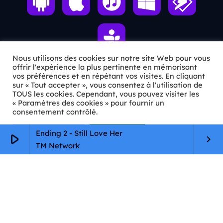
Nous utilisons des cookies sur notre site Web pour vous
offrir l'expérience la plus pertinente en mémorisant
vos préférences et en répétant vos visites. En cliquant
ℹ️ INFOS PRATIQUES
sur « Tout accepter », vous consentez à l'utilisation de
TOUS les cookies. Cependant, vous pouvez visiter les
« Paramètres des cookies » pour fournir un
✉️
Contact
consentement contrôlé.
🦊
Qui sommes-nous ?
Paramètres Cookie
Tout accepter
Ending 2 - Still Love Her
play_arrow
keyboard_arrow_right
📄
Mentions légales
TM Network
🔒
Confidentialité
🛡️
RGPD
Copyright © 2026 Animkids. Tous droits réservés.