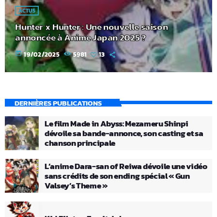
ACTUS
Hunter x Hunter : Une nouvelle saison
annoncée à Anime Japan 2025 ?
today
19/02/2025
5981
13
DERNIÈRES PUBLICATIONS
Le film Made in Abyss: Mezameru Shinpi
dévoile sa bande-annonce, son casting et sa
chanson principale
L’anime Dara-san of Reiwa dévoile une vidéo
sans crédits de son ending spécial « Gun
Valsey’s Theme »