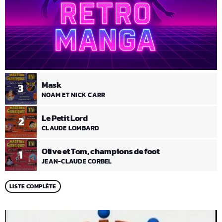
Mask
3
NOAM ET NICK CARR
Le Petit Lord
2
CLAUDE LOMBARD
Olive et Tom, champions de foot
1
JEAN-CLAUDE CORBEL
LISTE COMPLÈTE