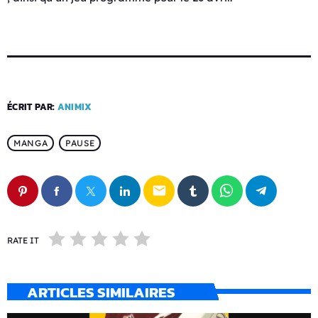
ÉCRIT PAR:
ANIMIX
MANGA
PAUSE
email
RATE IT
ARTICLES SIMILAIRES