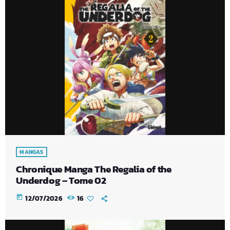
MANGAS
Chronique Manga The Regalia of the
Underdog – Tome 02
today
12/07/2026
16