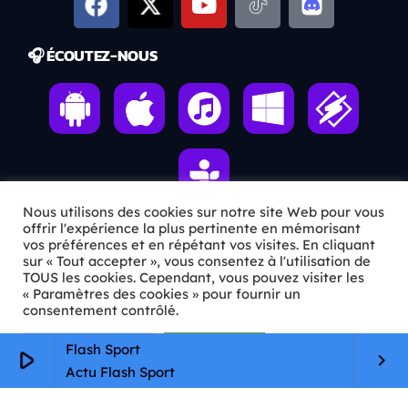
🎧 ÉCOUTEZ-NOUS
Nous utilisons des cookies sur notre site Web pour vous
offrir l'expérience la plus pertinente en mémorisant
vos préférences et en répétant vos visites. En cliquant
ℹ️ INFOS PRATIQUES
sur « Tout accepter », vous consentez à l'utilisation de
TOUS les cookies. Cependant, vous pouvez visiter les
« Paramètres des cookies » pour fournir un
✉️
Contact
consentement contrôlé.
🦊
Qui sommes-nous ?
Paramètres Cookie
Tout accepter
Flash Sport
play_arrow
keyboard_arrow_right
📄
Mentions légales
Actu Flash Sport
🔒
Confidentialité