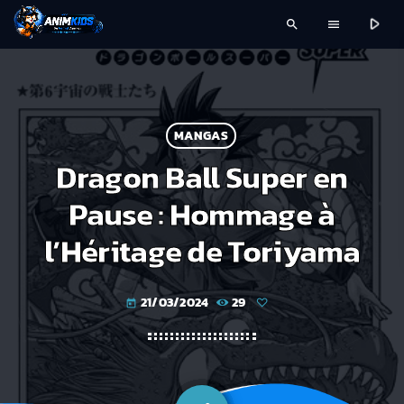
play_arrow
search
menu
MANGAS
Dragon Ball Super en
Pause : Hommage à
l’Héritage de Toriyama
21/03/2024
29
today