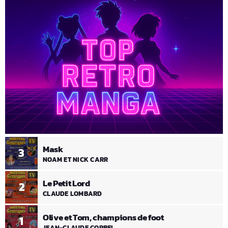
Mask
3
NOAM ET NICK CARR
Le Petit Lord
2
CLAUDE LOMBARD
Olive et Tom, champions de foot
1
JEAN-CLAUDE CORBEL