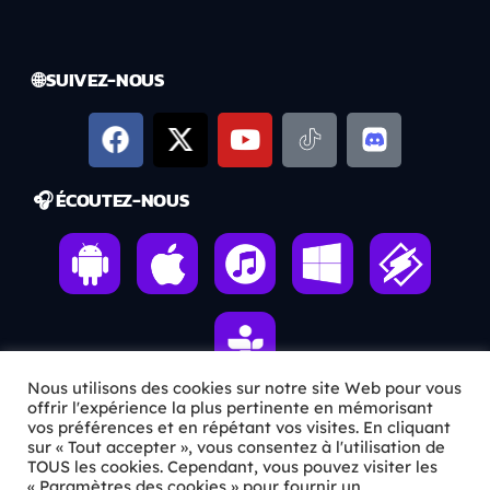
🌐 SUIVEZ-NOUS
🎧 ÉCOUTEZ-NOUS
Nous utilisons des cookies sur notre site Web pour vous
offrir l'expérience la plus pertinente en mémorisant
vos préférences et en répétant vos visites. En cliquant
ℹ️ INFOS PRATIQUES
sur « Tout accepter », vous consentez à l'utilisation de
TOUS les cookies. Cependant, vous pouvez visiter les
« Paramètres des cookies » pour fournir un