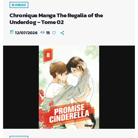
MANGAS
Chronique Manga The Regalia of the
Underdog – Tome 02
today
12/07/2026
15