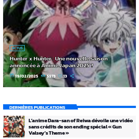
ACTUS
Hunter x Hunter : Une nouvelle saison
annoncée à Anime Japan 2025 ?
today
19/02/2025
5973
13
DERNIÈRES PUBLICATIONS
L’anime Dara-san of Reiwa dévoile une vidéo
sans crédits de son ending spécial « Gun
Valsey’s Theme »