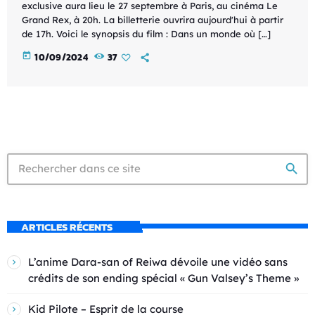
exclusive aura lieu le 27 septembre à Paris, au cinéma Le
Grand Rex, à 20h. La billetterie ouvrira aujourd'hui à partir
de 17h. Voici le synopsis du film : Dans un monde où […]
today
10/09/2024
37
search
ARTICLES RÉCENTS
L’anime Dara-san of Reiwa dévoile une vidéo sans
crédits de son ending spécial « Gun Valsey’s Theme »
Kid Pilote – Esprit de la course