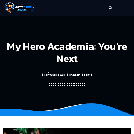
search
menu
My Hero Academia: You’re
Next
1 RÉSULTAT / PAGE 1 DE 1