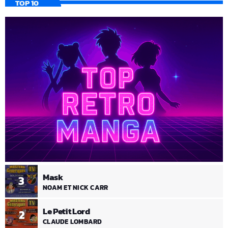
TOP 10
Mask
3
NOAM ET NICK CARR
Le Petit Lord
2
CLAUDE LOMBARD