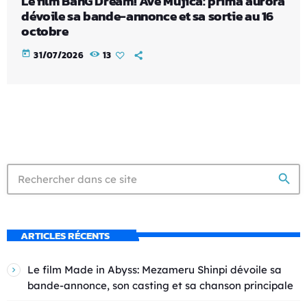
Le film BanG Dream! Ave Mujica: prima aurora
dévoile sa bande-annonce et sa sortie au 16
octobre
today
31/07/2026
13
search
ARTICLES RÉCENTS
Le film Made in Abyss: Mezameru Shinpi dévoile sa
bande-annonce, son casting et sa chanson principale