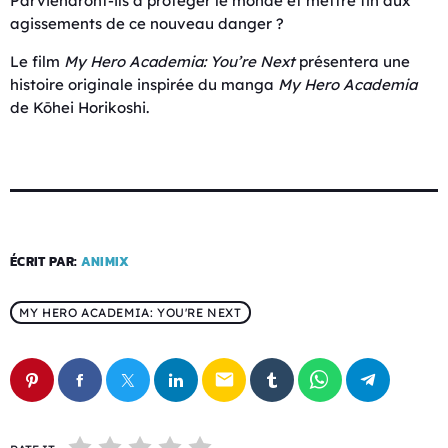
Parviendront-ils à protéger le monde et mettre fin aux
agissements de ce nouveau danger ?
Le film
My Hero Academia: You’re Next
présentera une
histoire originale inspirée du manga
My Hero Academia
de Kōhei Horikoshi.
ÉCRIT PAR:
ANIMIX
MY HERO ACADEMIA: YOU'RE NEXT
email