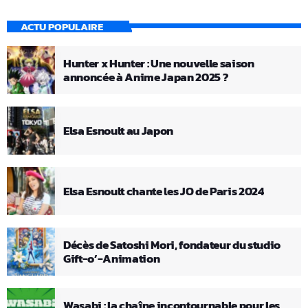
ACTU POPULAIRE
Hunter x Hunter : Une nouvelle saison
annoncée à Anime Japan 2025 ?
Elsa Esnoult au Japon
Elsa Esnoult chante les JO de Paris 2024
Décès de Satoshi Mori, fondateur du studio
Gift-o’-Animation
Wasabi : la chaîne incontournable pour les