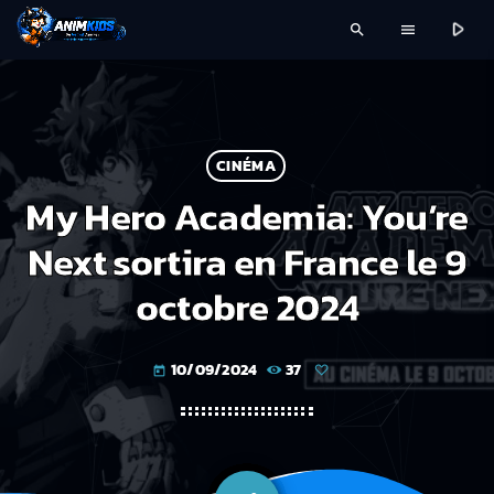
play_arrow
search
menu
CINÉMA
My Hero Academia: You’re
Next sortira en France le 9
octobre 2024
10/09/2024
37
today