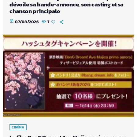
dévoile sa bande-annonce, son casting et sa
chanson principale
today
07/08/2026
7
CINÉMA