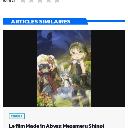
RATE IT
ARTICLES SIMILAIRES
CINÉMA
Le film Made in Abyss: Mezameru Shinpi