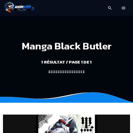
search
menu
Manga Black Butler
1 RÉSULTAT / PAGE 1 DE 1