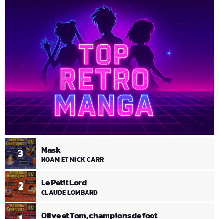
Mask
3
NOAM ET NICK CARR
Le Petit Lord
2
CLAUDE LOMBARD
Olive et Tom, champions de foot
1